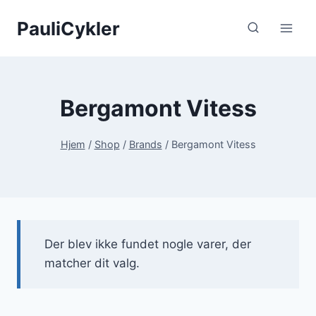
Fortsæt
PauliCykler
til
indhold
Bergamont Vitess
Hjem
/
Shop
/
Brands
/
Bergamont Vitess
Der blev ikke fundet nogle varer, der
matcher dit valg.