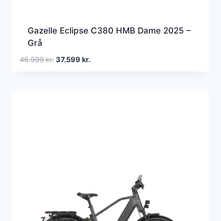
Gazelle Eclipse C380 HMB Dame 2025 –
Grå
Den
Den
46.999
kr.
37.599
kr.
oprindelige
aktuelle
pris
pris
var:
er:
46.999 kr..
37.599 kr..