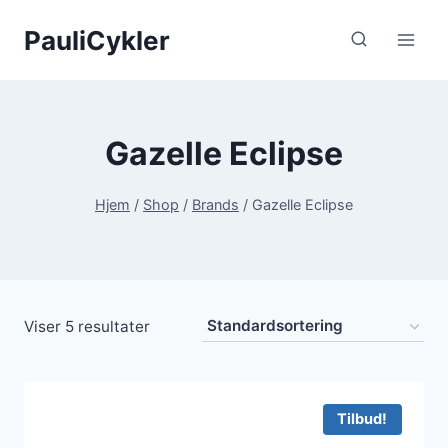
Fortsæt
PauliCykler
til
indhold
Gazelle Eclipse
Hjem
/
Shop
/
Brands
/
Gazelle Eclipse
Viser 5 resultater
Tilbud!