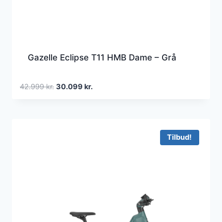
Gazelle Eclipse T11 HMB Dame – Grå
Den
Den
42.999
kr.
30.099
kr.
oprindelige
aktuelle
pris
pris
var:
er:
42.999 kr..
30.099 kr..
Tilbud!