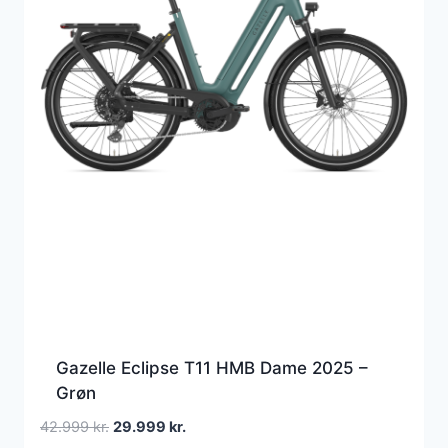
Gazelle Eclipse T11 HMB Dame 2025 –
Grøn
Den
Den
42.999
kr.
29.999
kr.