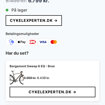
Den
Den
8.499
kr.
6.799
kr.
oprindelige
aktuelle
På lager
pris
pris
CYKELEXPERTEN.DK →
var:
er:
8.499 kr..
6.799 kr..
Betalingsmuligheder
Har du set?
Bergamont Sweep 6 EQ - Brun
Den
Den
9.999
kr.
6.439
kr.
oprindelige
aktuelle
pris
pris
CYKELEXPERTEN.DK →
var:
er:
9.999 kr..
6.439 kr..