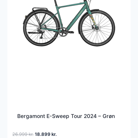
Bergamont E-Sweep Tour 2024 – Grøn
Den
Den
26.999
kr.
18.899
kr.