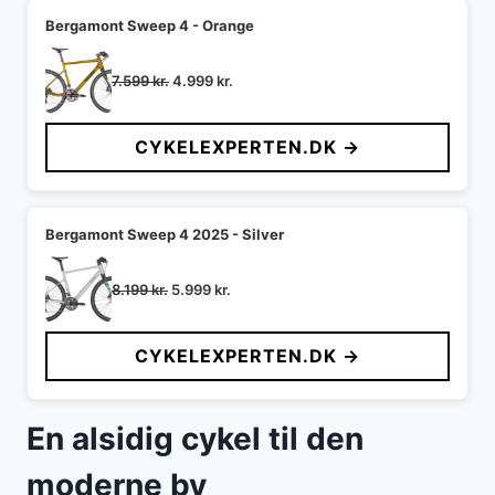
Bergamont Sweep 4 - Orange
Den
Den
7.599
kr.
4.999
kr.
oprindelige
aktuelle
pris
pris
CYKELEXPERTEN.DK →
var:
er:
7.599 kr..
4.999 kr..
Bergamont Sweep 4 2025 - Silver
Den
Den
8.199
kr.
5.999
kr.
oprindelige
aktuelle
pris
pris
CYKELEXPERTEN.DK →
var:
er:
8.199 kr..
5.999 kr..
En alsidig cykel til den
moderne by