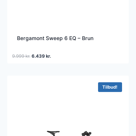
Bergamont Sweep 6 EQ – Brun
Den
Den
9.999
kr.
6.439
kr.
oprindelige
aktuelle
pris
pris
var:
er:
9.999 kr..
6.439 kr..
Tilbud!