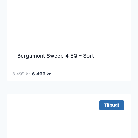
Bergamont Sweep 4 EQ – Sort
Den
Den
8.499
kr.
6.499
kr.
oprindelige
aktuelle
pris
pris
var:
er:
8.499 kr..
6.499 kr..
Tilbud!