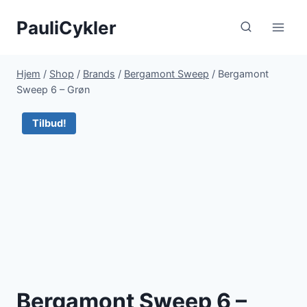
Fortsæt
PauliCykler
til
indhold
Hjem
/
Shop
/
Brands
/
Bergamont Sweep
/
Bergamont
Sweep 6 – Grøn
Tilbud!
Bergamont Sweep 6 –