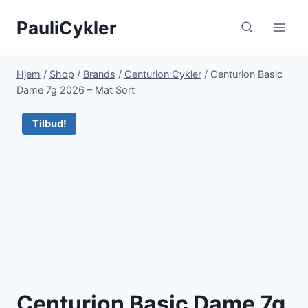
Fortsæt
PauliCykler
til
indhold
Hjem
/
Shop
/
Brands
/
Centurion Cykler
/
Centurion Basic
Dame 7g 2026 – Mat Sort
Tilbud!
Centurion Basic Dame 7g