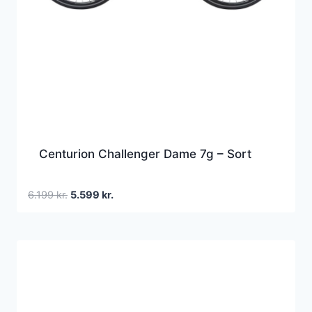
Centurion Challenger Dame 7g – Sort
Den
Den
6.199
kr.
5.599
kr.
oprindelige
aktuelle
pris
pris
var:
er:
6.199 kr..
5.599 kr..