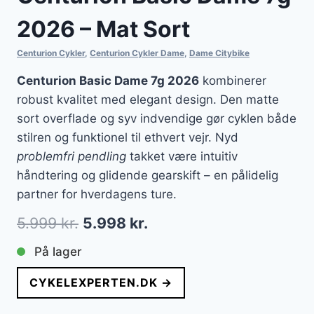
2026 – Mat Sort
Centurion Cykler
,
Centurion Cykler Dame
,
Dame Citybike
Centurion Basic Dame 7g 2026
kombinerer
robust kvalitet med elegant design. Den matte
sort overflade og syv indvendige gør cyklen både
stilren og funktionel til ethvert vejr. Nyd
problemfri pendling
takket være intuitiv
håndtering og glidende gearskift – en pålidelig
partner for hverdagens ture.
Den
Den
5.999
kr.
5.998
kr.
oprindelige
aktuelle
På lager
pris
pris
CYKELEXPERTEN.DK →
var:
er: