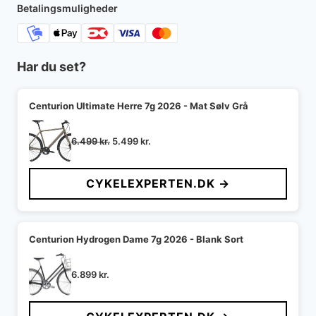
5.999 kr..
5.998 kr..
Betalingsmuligheder
Har du set?
Centurion Ultimate Herre 7g 2026 - Mat Sølv Grå
Den
Den
6.499
kr.
5.499
kr.
oprindelige
aktuelle
pris
pris
CYKELEXPERTEN.DK →
var:
er:
6.499 kr..
5.499 kr..
Centurion Hydrogen Dame 7g 2026 - Blank Sort
6.899
kr.