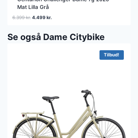
Mat Lilla Grå
Den
Den
6.399
kr.
4.499
kr.
oprindelige
aktuelle
pris
pris
Se også Dame Citybike
var:
er:
6.399 kr..
4.499 kr..
Tilbud!