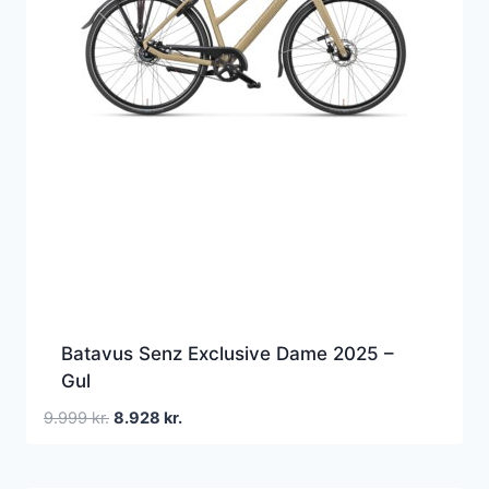
Batavus Senz Exclusive Dame 2025 –
Gul
Den
Den
9.999
kr.
8.928
kr.
oprindelige
aktuelle
pris
pris