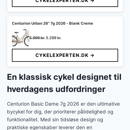
CYKELEXPERTEN.DK →
Centurion Urban 26" 7g 2026 - Blank Creme
Den
Den
5.999
kr.
5.299
kr.
oprindelige
aktuelle
pris
pris
CYKELEXPERTEN.DK →
var:
er:
5.999 kr..
5.299 kr..
En klassisk cykel designet til
hverdagens udfordringer
Centurion Basic Dame 7g 2026 er den ultimative
bycykel for dig, der prioriterer pålidelighed og
funktionalitet. Med sin tidsløse design og
praktiske egenskaber leverer den en