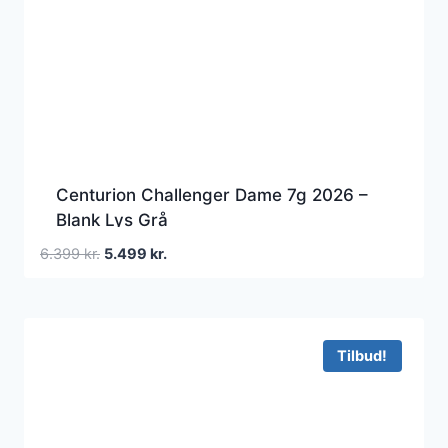
Centurion Challenger Dame 7g 2026 –
Blank Lys Grå
Den
Den
6.399
kr.
5.499
kr.
oprindelige
aktuelle
pris
pris
var:
er:
6.399 kr..
5.499 kr..
Tilbud!