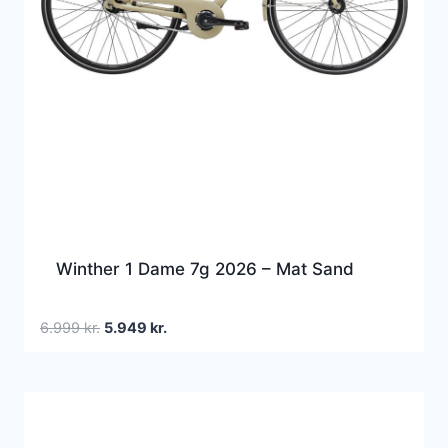
Winther 1 Dame 7g 2026 – Mat Sand
Den
Den
6.999
kr.
5.949
kr.
oprindelige
aktuelle
pris
pris
var:
er:
6.999 kr..
5.949 kr..