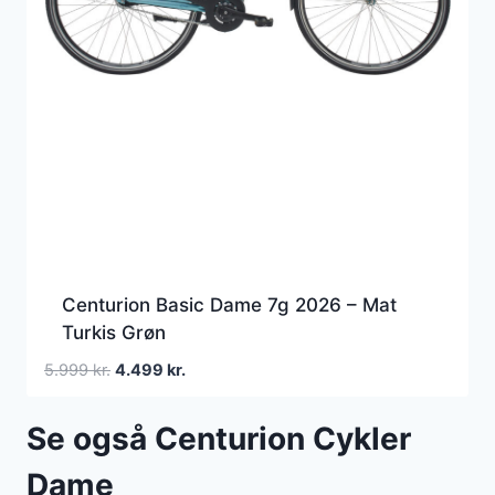
Centurion Basic Dame 7g 2026 – Mat
Turkis Grøn
Den
Den
5.999
kr.
4.499
kr.
oprindelige
aktuelle
pris
pris
Se også Centurion Cykler
var:
er:
5.999 kr..
4.499 kr..
Dame