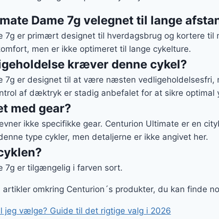
imate Dame 7g velegnet til lange afst
7g er primært designet til hverdagsbrug og kortere til
omfort, men er ikke optimeret til lange cykelture.
igeholdelse kræver denne cykel?
 7g er designet til at være næsten vedligeholdelsesfri
rol af dæktryk er stadig anbefalet for at sikre optimal
et med gear?
ner ikke specifikke gear. Centurion Ultimate er en cityb
enne type cykler, men detaljerne er ikke angivet her.
 cyklen?
7g er tilgængelig i farven sort.
ge artikler omkring Centurion´s produkter, du kan finde n
l jeg vælge? Guide til det rigtige valg i 2026