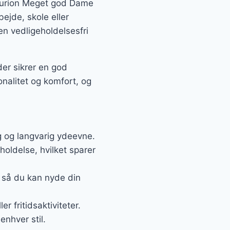
enturion Meget god Dame
bejde, skole eller
en vedligeholdelsesfri
er sikrer en god
onalitet og komfort, og
g og langvarig ydeevne.
holdelse, hvilket sparer
 så du kan nyde din
er fritidsaktiviteter.
enhver stil.