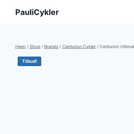
Fortsæt
PauliCykler
til
indhold
Hjem
/
Shop
/
Brands
/
Centurion Cykler
/
Centurion Ultima
Tilbud!