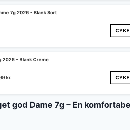
:
er:
99 kr..
5.499 kr..
me 7g 2026 - Blank Sort
CYKE
g 2026 - Blank Creme
n
Den
299
kr.
CYKE
indelige
aktuelle
pris
er:
et god Dame 7g – En komfortabel 
99 kr..
5.299 kr..