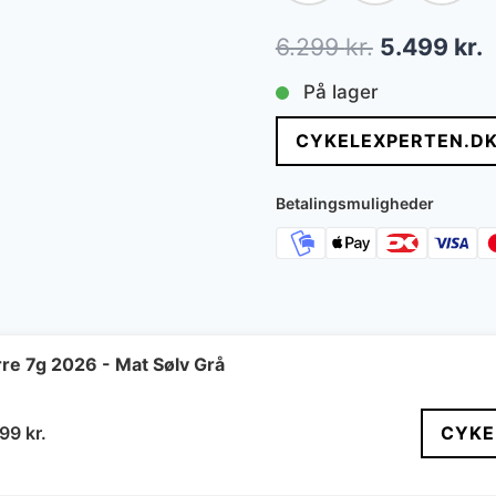
Den
D
6.299
kr.
5.499
kr.
oprindelig
a
På lager
pris
p
CYKELEXPERTEN.D
var:
e
6.299 kr..
5
Betalingsmuligheder
re 7g 2026 - Mat Sølv Grå
n
Den
499
kr.
CYKE
indelige
aktuelle
s
pris