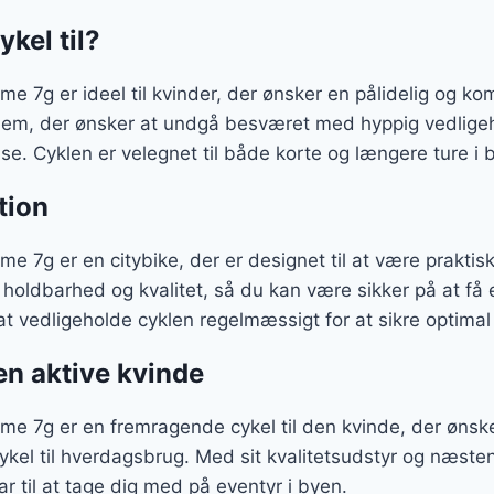
kel til?
 7g er ideel til kvinder, der ønsker en pålidelig og komf
l dem, der ønsker at undgå besværet med hyppig vedlige
e. Cyklen er velegnet til både korte og længere ture i 
tion
 7g er en citybike, der er designet til at være praktisk
 holdbarhed og kvalitet, så du kan være sikker på at få e
 at vedligeholde cyklen regelmæssigt for at sikre optima
den aktive kvinde
e 7g er en fremragende cykel til den kvinde, der ønsker
cykel til hverdagsbrug. Med sit kvalitetsudstyr og næste
r til at tage dig med på eventyr i byen.