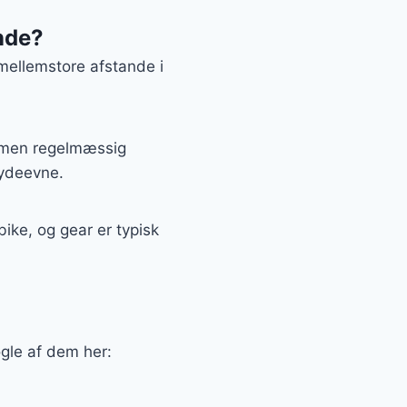
ande?
 mellemstore afstande i
, men regelmæssig
 ydeevne.
ike, og gear er typisk
ogle af dem her: