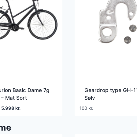
urion Basic Dame 7g
Geardrop type GH-1
– Mat Sort
Sølv
Den
Den
5.998
kr.
100
kr.
oprindelige
aktuelle
pris
pris
ame
var:
er:
5.999 kr..
5.998 kr..