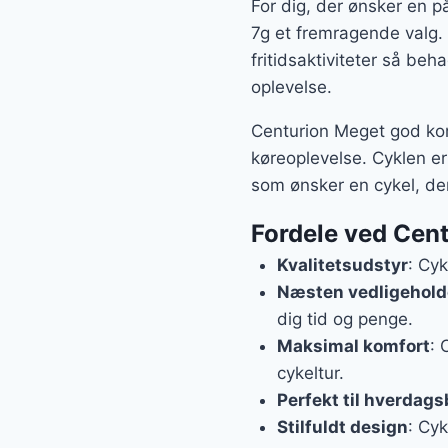
For dig, der ønsker en p
7g et fremragende valg. D
fritidsaktiviteter så be
oplevelse.
Centurion Meget god kom
køreoplevelse. Cyklen er
som ønsker en cykel, de
Fordele ved Cen
Kvalitetsudstyr
: Cy
Næsten vedligeholde
dig tid og penge.
Maksimal komfort
: 
cykeltur.
Perfekt til hverdag
Stilfuldt design
: Cyk