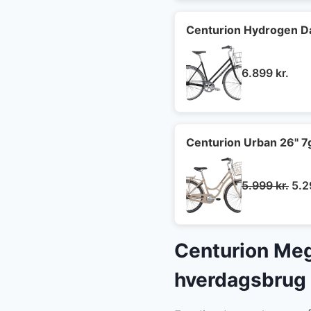
var
6.4
Centurion Hydrogen Da
6.899
kr.
Centurion Urban 26" 7
De
5.999
kr.
5.
opr
pris
var:
Centurion Meg
5.9
hverdagsbrug