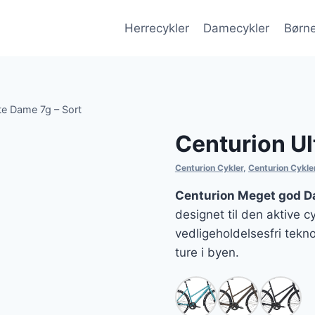
Herrecykler
Damecykler
Børne
te Dame 7g – Sort
Centurion Ul
Centurion Cykler
,
Centurion Cykl
Centurion Meget god D
designet til den aktive c
vedligeholdelsesfri tekno
ture i byen.