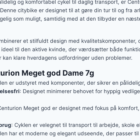
ålidelig og komfortabel cykel til daglig transport, er C
enne citybike er designet til at gøre din tur til og fra ar
hagelig som muligt, samtidig med at den tilbyder en næst
binerer et stilfuldt design med kvalitetskomponenter, d
 ideel til den aktive kvinde, der værdsætter både funkti
r kan klare hverdagens udfordringer uden problemer.
turion Meget god Dame 7g
klen er udstyret med komponenter, der sikrer en pålideli
lsesfri
: Designet minimerer behovet for hyppig vedlige
Centurion Meget god er designet med fokus på komfort,
sbrug
: Cyklen er velegnet til transport til arbejde, skole ell
len har et moderne og elegant udseende, der passer til 