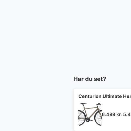
Har du set?
Centurion Ultimate Her
De
6.499
kr.
5.
opr
pri