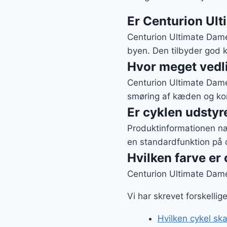
Er Centurion Ult
Centurion Ultimate Dame 
byen. Den tilbyder god k
Hvor meget vedl
Centurion Ultimate Dame
smøring af kæden og kont
Er cyklen udstyr
Produktinformationen næv
en standardfunktion på d
Hvilken farve er
Centurion Ultimate Dame 
Vi har skrevet forskelli
Hvilken cykel ska