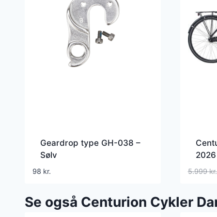
Geardrop type GH-038 –
Cent
Sølv
2026 
98
kr.
5.999
kr.
Se også Centurion Cykler D