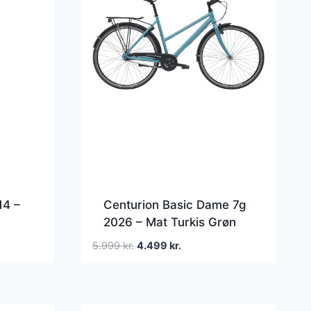
14 –
Centurion Basic Dame 7g
2026 – Mat Turkis Grøn
Den
Den
5.999
kr.
4.499
kr.
oprindelige
aktuelle
pris
pris
var:
er:
5.999 kr..
4.499 kr..