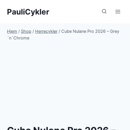
Fortsæt
PauliCykler
til
indhold
Hjem
/
Shop
/
Herrecykler
/
Cube Nulane Pro 2026 – Grey
´n´Chrome