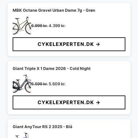
MBK Octane Gravel Urban Dame 7g - Grøn
Den
Den
6.999
kr.
4.399
kr.
oprindelige
aktuelle
pris
pris
CYKELEXPERTEN.DK →
var:
er:
6.999 kr..
4.399 kr..
Giant Triple X 1 Dame 2026 - Cold Night
Den
Den
6.599
kr.
5.609
kr.
oprindelige
aktuelle
pris
pris
CYKELEXPERTEN.DK →
var:
er:
6.599 kr..
5.609 kr..
Giant AnyTour RS 2 2025 - Blå