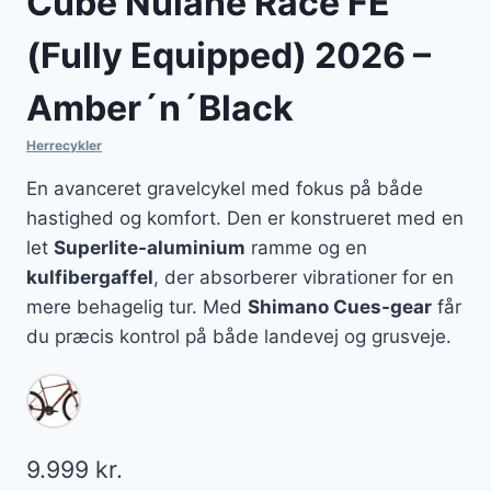
Cube Nulane Race FE
(Fully Equipped) 2026 –
Amber´n´Black
Herrecykler
En avanceret gravelcykel med fokus på både
hastighed og komfort. Den er konstrueret med en
let
Superlite-aluminium
ramme og en
kulfibergaffel
, der absorberer vibrationer for en
mere behagelig tur. Med
Shimano Cues-gear
får
du præcis kontrol på både landevej og grusveje.
9.999
kr.