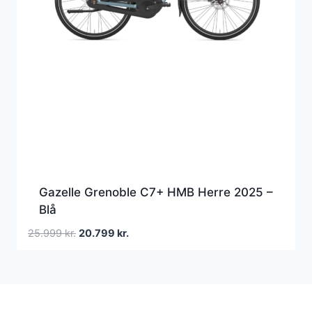
Gazelle Grenoble C7+ HMB Herre 2025 –
Blå
Den
Den
25.999
kr.
20.799
kr.
oprindelige
aktuelle
pris
pris
var:
er:
25.999 kr..
20.799 kr..