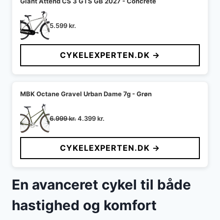
Giant Attend CS 3 GTS GB 2027 - Concrete
5.599
kr.
CYKELEXPERTEN.DK →
MBK Octane Gravel Urban Dame 7g - Grøn
Den
Den
6.999
kr.
4.399
kr.
oprindelige
aktuelle
pris
pris
CYKELEXPERTEN.DK →
var:
er:
6.999 kr..
4.399 kr..
En avanceret cykel til både
hastighed og komfort