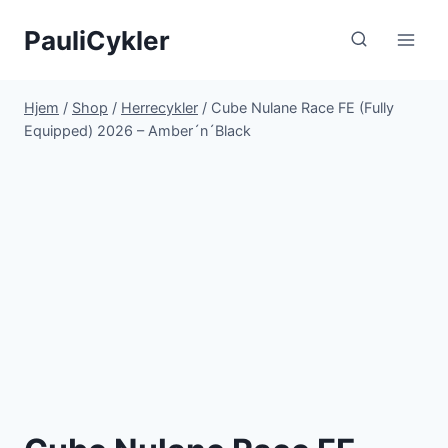
Fortsæt
PauliCykler
til
indhold
Hjem
/
Shop
/
Herrecykler
/
Cube Nulane Race FE (Fully
Equipped) 2026 – Amber´n´Black