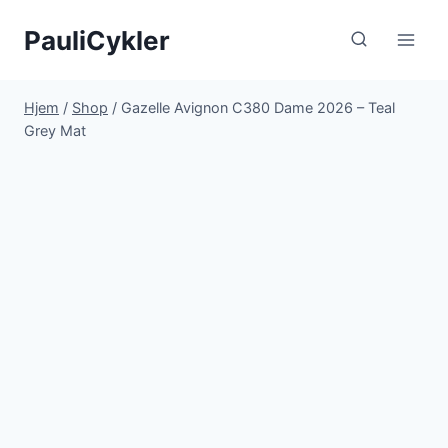
Fortsæt
PauliCykler
til
indhold
Hjem
/
Shop
/
Gazelle Avignon C380 Dame 2026 – Teal
Grey Mat