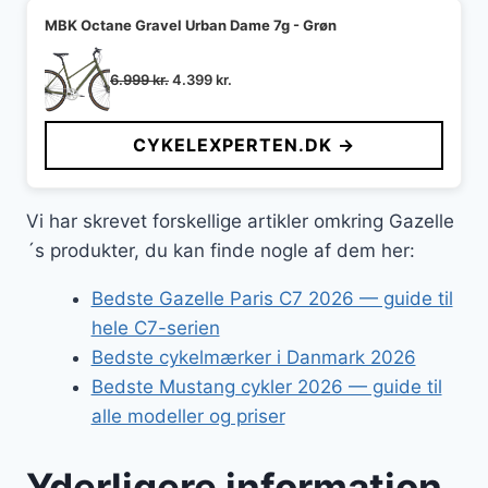
MBK Octane Gravel Urban Dame 7g - Grøn
Den
Den
6.999
kr.
4.399
kr.
oprindelige
aktuelle
pris
pris
CYKELEXPERTEN.DK →
var:
er:
6.999 kr..
4.399 kr..
Vi har skrevet forskellige artikler omkring Gazelle
´s produkter, du kan finde nogle af dem her:
Bedste Gazelle Paris C7 2026 — guide til
hele C7-serien
Bedste cykelmærker i Danmark 2026
Bedste Mustang cykler 2026 — guide til
alle modeller og priser
Yderligere information