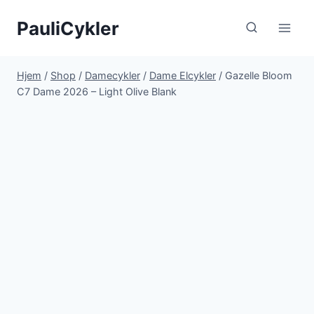
Fortsæt
PauliCykler
til
indhold
Hjem
/
Shop
/
Damecykler
/
Dame Elcykler
/
Gazelle Bloom
C7 Dame 2026 – Light Olive Blank