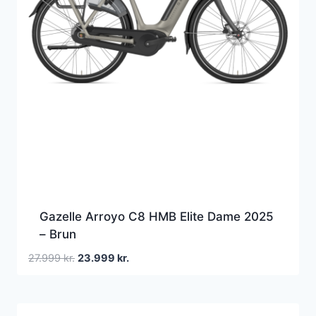
Gazelle Arroyo C8 HMB Elite Dame 2025
– Brun
Den
Den
27.999
kr.
23.999
kr.
oprindelige
aktuelle
pris
pris
var:
er: