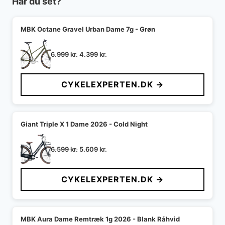
Har du set?
MBK Octane Gravel Urban Dame 7g - Grøn
Den
Den
6.999
kr.
4.399
kr.
oprindelige
aktuelle
pris
pris
CYKELEXPERTEN.DK →
var:
er:
6.999 kr..
4.399 kr..
Giant Triple X 1 Dame 2026 - Cold Night
Den
Den
6.599
kr.
5.609
kr.
oprindelige
aktuelle
pris
pris
CYKELEXPERTEN.DK →
var:
er:
6.599 kr..
5.609 kr..
MBK Aura Dame Remtræk 1g 2026 - Blank Råhvid