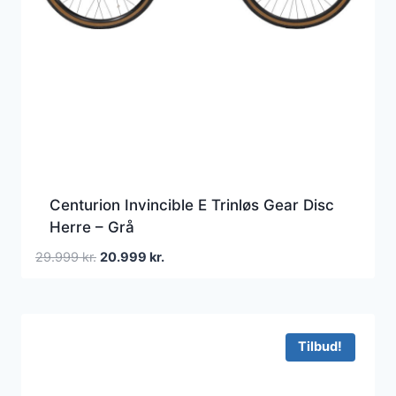
Centurion Invincible E Trinløs Gear Disc
Herre – Grå
Den
Den
29.999
kr.
20.999
kr.
oprindelige
aktuelle
pris
pris
var:
er:
29.999 kr..
20.999 kr..
Tilbud!