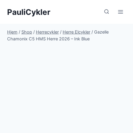
Fortsæt
PauliCykler
til
indhold
Hjem
/
Shop
/
Herrecykler
/
Herre Elcykler
/
Gazelle
Chamonix C5 HMS Herre 2026 – Ink Blue