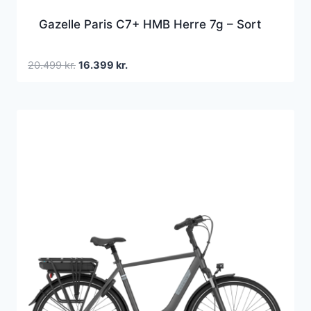
Gazelle Paris C7+ HMB Herre 7g – Sort
Den
Den
20.499
kr.
16.399
kr.
oprindelige
aktuelle
pris
pris
var:
er:
20.499 kr..
16.399 kr..