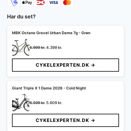
Har du set?
MBK Octane Gravel Urban Dame 7g - Grøn
Den
Den
6.999
kr.
4.399
kr.
oprindelige
aktuelle
pris
pris
CYKELEXPERTEN.DK →
var:
er:
6.999 kr..
4.399 kr..
Giant Triple X 1 Dame 2026 - Cold Night
Den
Den
6.599
kr.
5.609
kr.
oprindelige
aktuelle
pris
pris
CYKELEXPERTEN.DK →
var:
er:
6.599 kr..
5.609 kr..