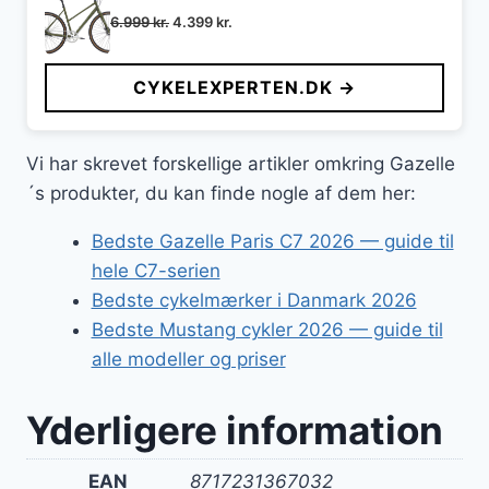
Den
Den
6.999
kr.
4.399
kr.
oprindelige
aktuelle
pris
pris
CYKELEXPERTEN.DK →
var:
er:
6.999 kr..
4.399 kr..
Vi har skrevet forskellige artikler omkring Gazelle
´s produkter, du kan finde nogle af dem her:
Bedste Gazelle Paris C7 2026 — guide til
hele C7-serien
Bedste cykelmærker i Danmark 2026
Bedste Mustang cykler 2026 — guide til
alle modeller og priser
Yderligere information
EAN
8717231367032