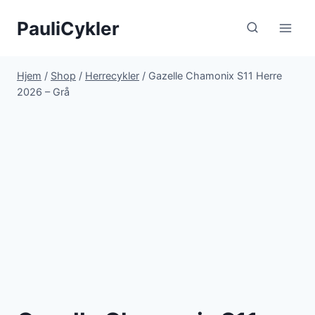
Fortsæt
PauliCykler
til
indhold
Hjem
/
Shop
/
Herrecykler
/
Gazelle Chamonix S11 Herre
2026 – Grå