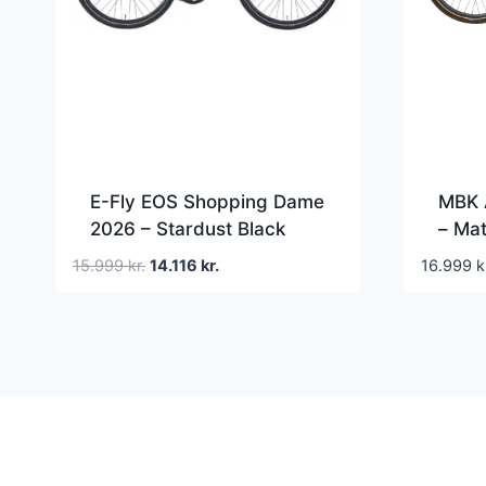
E-Fly EOS Shopping Dame
MBK 
2026 – Stardust Black
– Mat
Metallic
Den
Den
15.999
kr.
14.116
kr.
16.999
k
oprindelige
aktuelle
pris
pris
var:
er:
15.999 kr..
14.116 kr..