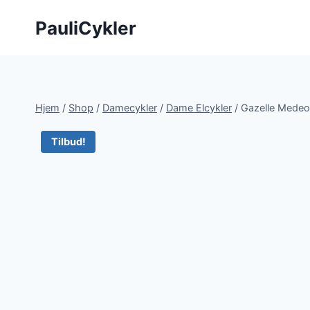
Fortsæt
PauliCykler
til
indhold
Hjem
/
Shop
/
Damecykler
/
Dame Elcykler
/
Gazelle Medeo
Tilbud!