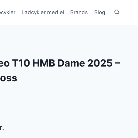
cykler
Ladcykler med el
Brands
Blog
eo T10 HMB Dame 2025 –
loss
Den
r.
ge
aktuelle