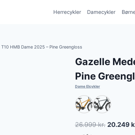
Herrecykler
Damecykler
Børne
 T10 HMB Dame 2025 – Pine Greengloss
Gazelle Med
Pine Greeng
Dame Elcykler
Den
26.999
kr.
20.249
k
oprindeli