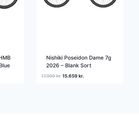
 HMB
Nishiki Poseidon Dame 7g
Blue
2026 – Blank Sort
Den
Den
17.999
kr.
15.659
kr.
le
oprindelige
aktuelle
pris
pris
var:
er:
 kr..
17.999 kr..
15.659 kr..