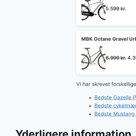
5.599
kr.
MBK Octane Gravel Ur
De
6.999
kr.
4.
opr
pris
var:
Vi har skrevet forskelli
6.9
Bedste Gazelle P
Bedste cykelmær
Bedste Mustang c
Yderligere information