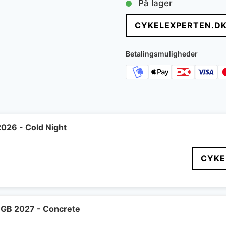
På lager
pris
CYKELEXPERTEN.D
var:
26.999 kr
Betalingsmuligheder
2026 - Cold Night
CYKE
 GB 2027 - Concrete