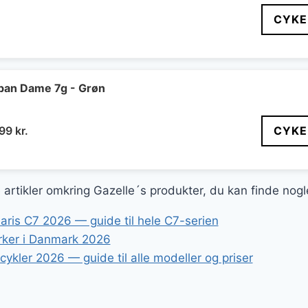
CYKE
ban Dame 7g - Grøn
n
Den
399
kr.
CYKE
indelige
aktuelle
pris
er:
ge artikler omkring Gazelle´s produkter, du kan finde nog
99 kr..
4.399 kr..
aris C7 2026 — guide til hele C7-serien
ker i Danmark 2026
ykler 2026 — guide til alle modeller og priser