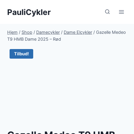
Fortsæt
PauliCykler
til
indhold
Hjem
/
Shop
/
Damecykler
/
Dame Elcykler
/
Gazelle Medeo
T9 HMB Dame 2025 – Rød
Tilbud!