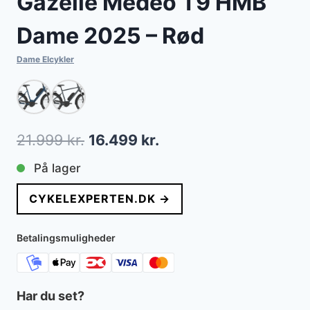
Gazelle Medeo T9 HMB
Dame 2025 – Rød
Dame Elcykler
Den
Den
21.999
kr.
16.499
kr.
oprindelige
aktuelle
På lager
pris
pris
CYKELEXPERTEN.DK →
var:
er:
21.999 kr..
16.499 kr..
Betalingsmuligheder
Har du set?