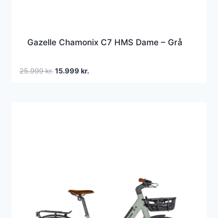
Gazelle Chamonix C7 HMS Dame – Grå
Den
Den
25.999
kr.
15.999
kr.
oprindelige
aktuelle
pris
pris
var:
er:
25.999 kr..
15.999 kr..