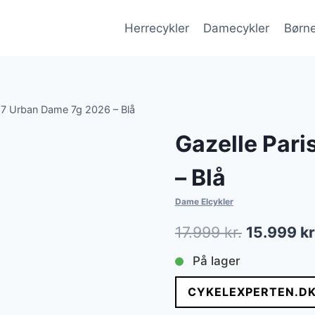
Herrecykler
Damecykler
Børne
C7 Urban Dame 7g 2026 – Blå
Gazelle Par
– Blå
Dame Elcykler
Den
17.999
kr.
15.999
kr
oprindeli
På lager
pris
CYKELEXPERTEN.D
var: