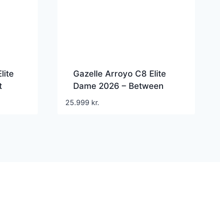
lite
Gazelle Arroyo C8 Elite
t
Dame 2026 – Between
Blue Mat
25.999
kr.
e
kr..