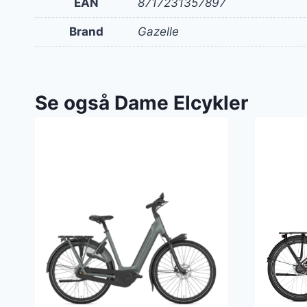
EAN
8717231357897
Brand
Gazelle
Se også Dame Elcykler