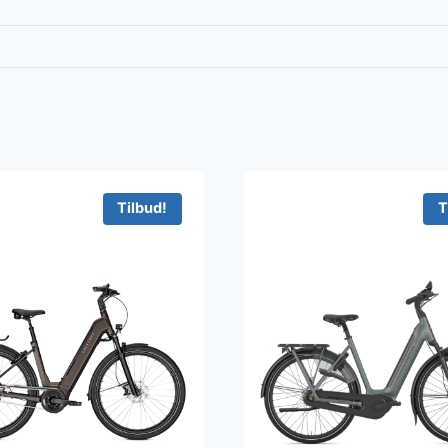
Tilbud!
T