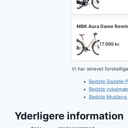
opr
pris
var:
6.5
MBK Aura Dame Remtræ
17.999
kr.
Vi har skrevet forskelli
Bedste Gazelle P
Bedste cykelmær
Bedste Mustang c
Yderligere information