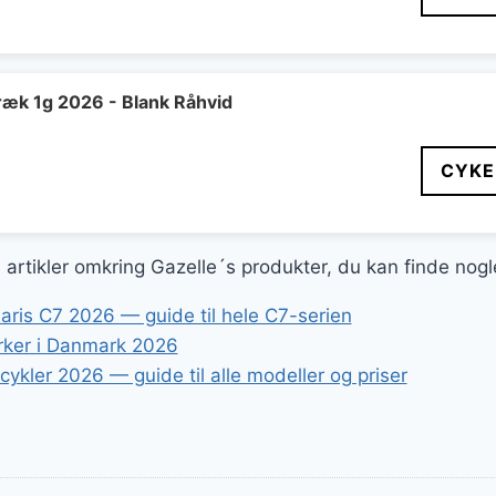
indelige
aktuelle
pris
er:
99 kr..
5.609 kr..
k 1g 2026 - Blank Råhvid
CYKE
ge artikler omkring Gazelle´s produkter, du kan finde nog
aris C7 2026 — guide til hele C7-serien
ker i Danmark 2026
ykler 2026 — guide til alle modeller og priser