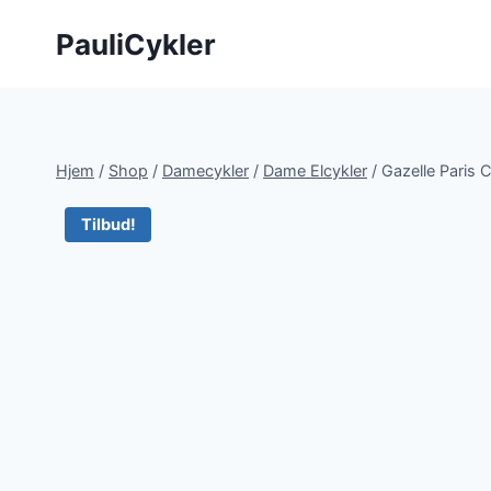
Fortsæt
PauliCykler
til
indhold
Hjem
/
Shop
/
Damecykler
/
Dame Elcykler
/
Gazelle Paris 
Tilbud!