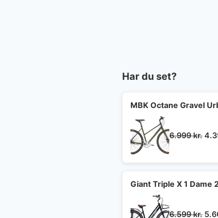
Har du set?
MBK Octane Gravel Ur
De
6.999
kr.
4.
opr
pris
var:
6.9
Giant Triple X 1 Dame 
De
6.599
kr.
5.