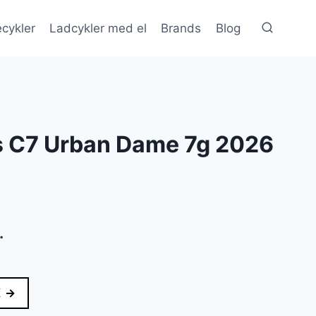
cykler
Ladcykler med el
Brands
Blog
is C7 Urban Dame 7g 2026
Den
.
ge
aktuelle
pris
K →
er: