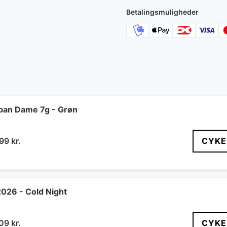
17.999 kr.
Betalingsmuligheder
ban Dame 7g - Grøn
n
Den
399
kr.
CYKE
indelige
aktuelle
pris
er:
99 kr..
4.399 kr..
2026 - Cold Night
n
Den
609
kr.
CYKE