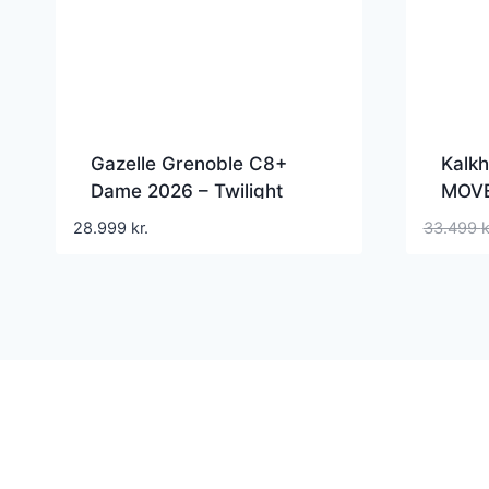
Gazelle Grenoble C8+
Kalkh
Dame 2026 – Twilight
MOVE
Green Mat
Grå
28.999
kr.
33.499
k