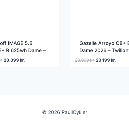
off IMAGE 5.B
Gazelle Arroyo C8+ E
+ R 625wh Dame –
Dame 2026 – Twiligh
Green Mat
Den
Den
Den
Den
r.
20.099
kr.
28.999
kr.
23.199
kr.
oprindelige
aktuelle
oprindelige
aktuell
pris
pris
pris
pris
var:
er:
var:
er:
33.499 kr..
20.099 kr..
28.999 kr..
23.199 
© 2026 PauliCykler