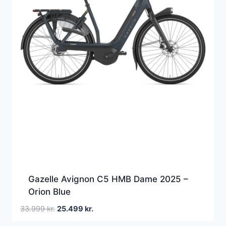
Gazelle Avignon C5 HMB Dame 2025 –
Orion Blue
Den
Den
33.999
kr.
25.499
kr.
oprindelige
aktuelle