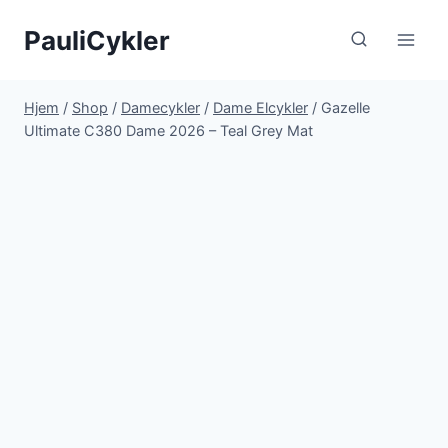
Fortsæt
PauliCykler
til
indhold
Hjem
/
Shop
/
Damecykler
/
Dame Elcykler
/
Gazelle
Ultimate C380 Dame 2026 – Teal Grey Mat