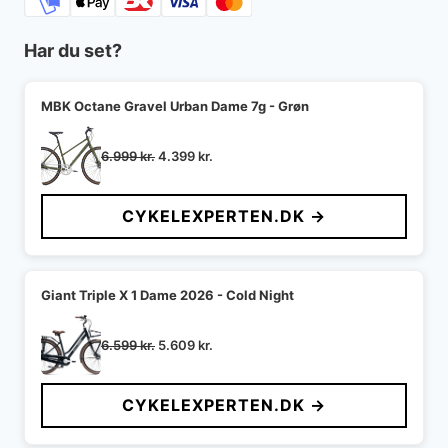
Har du set?
MBK Octane Gravel Urban Dame 7g - Grøn
Den
Den
6.999
kr.
4.399
kr.
oprindelige
aktuelle
pris
pris
CYKELEXPERTEN.DK →
var:
er:
6.999 kr..
4.399 kr..
Giant Triple X 1 Dame 2026 - Cold Night
Den
Den
6.599
kr.
5.609
kr.
oprindelige
aktuelle
pris
pris
CYKELEXPERTEN.DK →
var:
er:
6.599 kr..
5.609 kr..