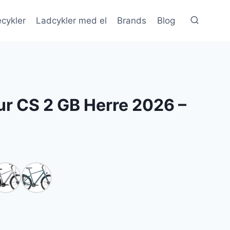
cykler
Ladcykler med el
Brands
Blog
r CS 2 GB Herre 2026 –
Den
ge
aktuelle