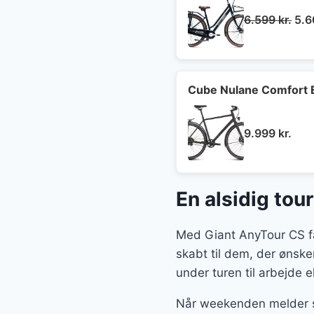
De
6.599
kr.
5.
opr
pris
var:
6.5
Cube Nulane Comfort 
9.999
kr.
En alsidig tour
Med Giant AnyTour CS få
skabt til dem, der ønsker
under turen til arbejde el
Når weekenden melder sig,