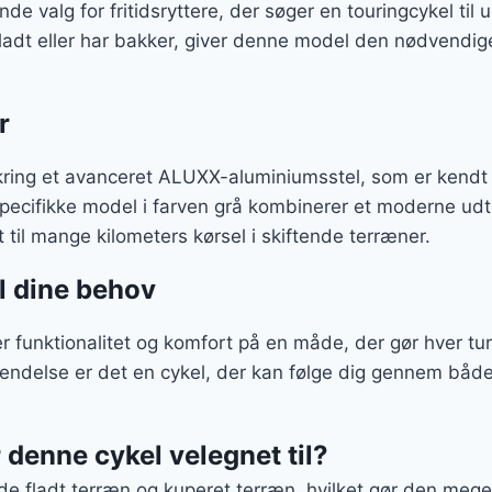
e valg for fritidsryttere, der søger en touringcykel til u
adt eller har bakker, giver denne model den nødvendige s
r
ring et avanceret ALUXX-aluminiumsstel, som er kendt 
pecifikke model i farven grå kombinerer et moderne ud
 til mange kilometers kørsel i skiftende terræner.
il dine behov
 funktionalitet og komfort på en måde, der gør hver tur
nvendelse er det en cykel, der kan følge dig gennem båd
 denne cykel velegnet til?
åde fladt terræn og kuperet terræn, hvilket gør den meget