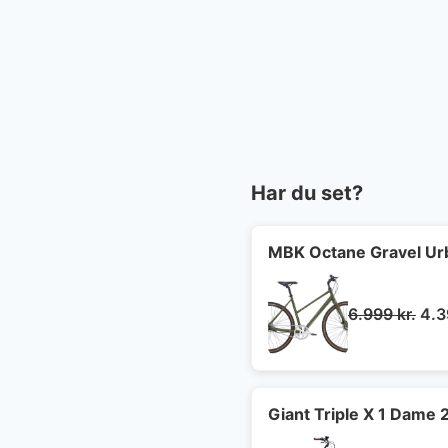
Har du set?
MBK Octane Gravel Ur
De
6.999
kr.
4.
opr
pris
var:
6.9
Giant Triple X 1 Dame 