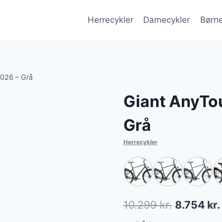
Herrecykler
Damecykler
Børne
2026 – Grå
Giant AnyTou
Grå
Herrecykler
Den
10.299
kr.
8.754
kr.
oprindeli