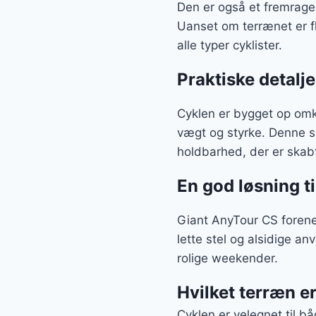
Den er også et fremragend
Uanset om terrænet er fl
alle typer cyklister.
Praktiske detalje
Cyklen er bygget op omk
vægt og styrke. Denne s
holdbarhed, der er skabt
En god løsning t
Giant AnyTour CS forener
lette stel og alsidige a
rolige weekender.
Hvilket terræn er
Cyklen er velegnet til b