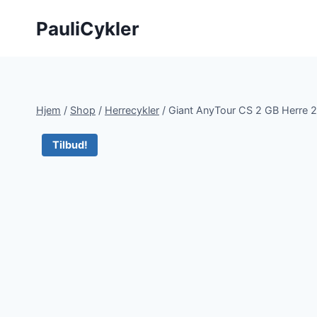
Fortsæt
PauliCykler
til
indhold
Hjem
/
Shop
/
Herrecykler
/
Giant AnyTour CS 2 GB Herre 
Tilbud!