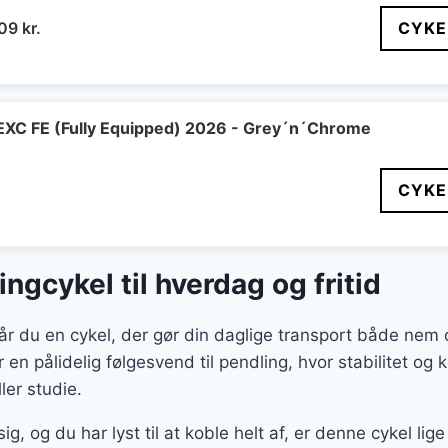
n
Den
609
kr.
CYKE
indelige
aktuelle
pris
er:
99 kr..
5.609 kr..
EXC FE (Fully Equipped) 2026 - Grey´n´Chrome
CYKE
ingcykel til hverdag og fritid
r du en cykel, der gør din daglige transport både nem 
 en pålidelig følgesvend til pendling, hvor stabilitet og
ler studie.
 og du har lyst til at koble helt af, er denne cykel lige 