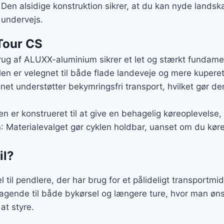
i. Den alsidige konstruktion sikrer, at du kan nyde land
 undervejs.
Tour CS
rug af ALUXX-aluminium sikrer et let og stærkt fundament
len er velegnet til både flade landeveje og mere kuperet
gnet understøtter bekymringsfri transport, hvilket gør den
en er konstrueret til at give en behagelig køreoplevelse,
n
: Materialevalget gør cyklen holdbar, uanset om du kører
il?
 til pendlere, der har brug for et pålideligt transportmid
agende til både bykørsel og længere ture, hvor man øns
at styre.