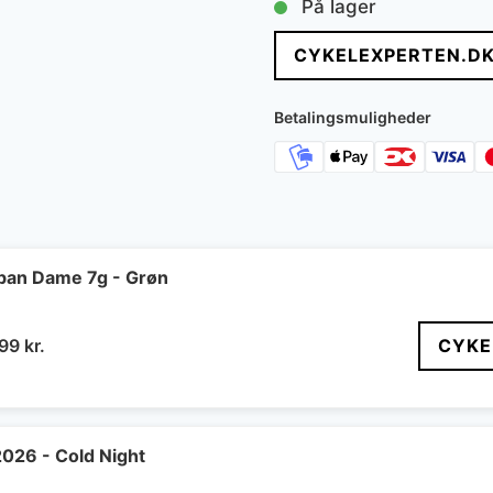
På lager
pris
CYKELEXPERTEN.D
var:
10.299 kr.
Betalingsmuligheder
ban Dame 7g - Grøn
n
Den
399
kr.
CYKE
indelige
aktuelle
pris
er:
99 kr..
4.399 kr..
2026 - Cold Night