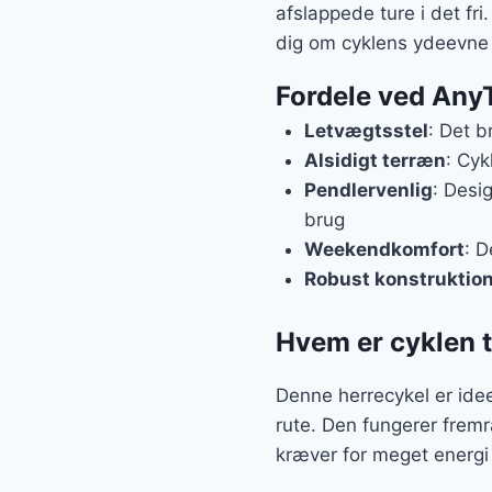
afslappede ture i det fr
dig om cyklens ydeevne
Fordele ved Any
Letvægtsstel
: Det b
Alsidigt terræn
: Cyk
Pendlervenlig
: Desi
brug
Weekendkomfort
: D
Robust konstruktio
Hvem er cyklen t
Denne herrecykel er ideel
rute. Den fungerer fremr
kræver for meget energi 