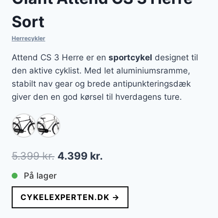
Sort
Herrecykler
Attend CS 3 Herre er en
sportcykel
designet til
den aktive cyklist. Med let aluminiumsramme,
stabilt nav gear og brede antipunkteringsdæk
giver den en god kørsel til hverdagens ture.
Den
Den
5.399
kr.
4.399
kr.
oprindelige
aktuelle
På lager
pris
pris
CYKELEXPERTEN.DK →
var:
er: