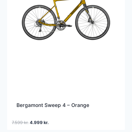
Bergamont Sweep 4 – Orange
Den
Den
7.599
kr.
4.999
kr.
oprindelige
aktuelle