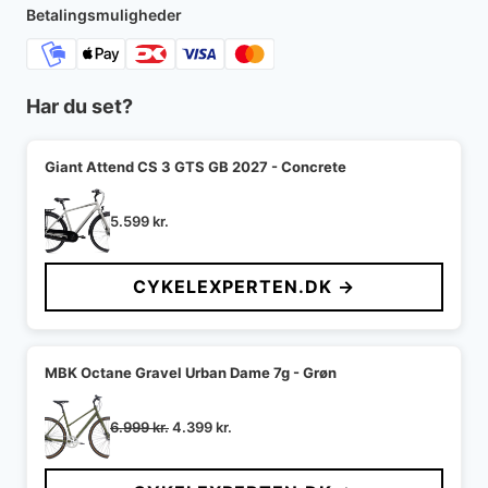
5.399 kr..
4.399 kr..
Betalingsmuligheder
Har du set?
Giant Attend CS 3 GTS GB 2027 - Concrete
5.599
kr.
CYKELEXPERTEN.DK →
MBK Octane Gravel Urban Dame 7g - Grøn
Den
Den
6.999
kr.
4.399
kr.
oprindelige
aktuelle
pris
pris