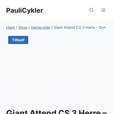
Fortsæt
PauliCykler
til
indhold
Hjem
/
Shop
/
Herrecykler
/
Giant Attend CS 3 Herre – Sort
Tilbud!
Giant Attend CS 3 Herre –