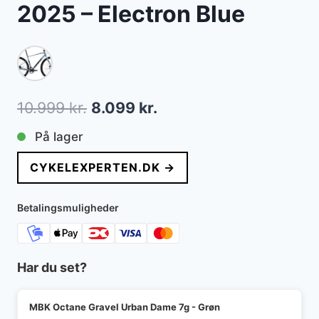
2025 – Electron Blue
Den
Den
10.999
kr.
8.099
kr.
oprindelige
aktuelle
På lager
pris
pris
CYKELEXPERTEN.DK →
var:
er:
10.999 kr..
8.099 kr..
Betalingsmuligheder
Har du set?
MBK Octane Gravel Urban Dame 7g - Grøn