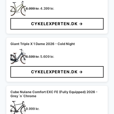
Den
Den
6.999
kr.
4.399
kr.
oprindelige
aktuelle
pris
pris
CYKELEXPERTEN.DK →
var:
er:
6.999 kr..
4.399 kr..
Giant Triple X 1 Dame 2026 - Cold Night
Den
Den
6.599
kr.
5.609
kr.
oprindelige
aktuelle
pris
pris
CYKELEXPERTEN.DK →
var:
er:
6.599 kr..
5.609 kr..
Cube Nulane Comfort EXC FE (Fully Equipped) 2026 -
Grey´n´Chrome
9.999
kr.