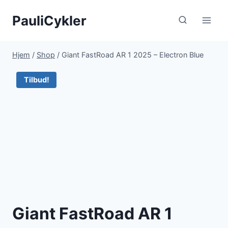
Fortsæt
PauliCykler
til
indhold
Hjem
/
Shop
/
Giant FastRoad AR 1 2025 – Electron Blue
Tilbud!
Giant FastRoad AR 1