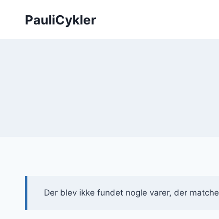
Fortsæt
PauliCykler
til
indhold
Der blev ikke fundet nogle varer, der matcher