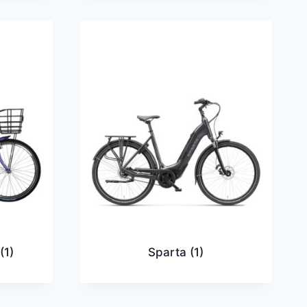
r
(1)
Sparta
(1)