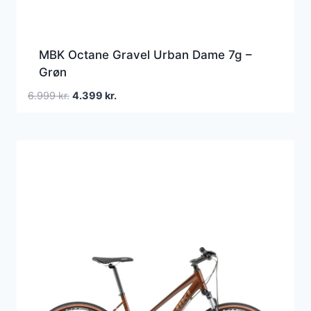
MBK Octane Gravel Urban Dame 7g –
Grøn
Den
Den
6.999
kr.
4.399
kr.
oprindelige
aktuelle
pris
pris
var:
er:
6.999 kr..
4.399 kr..