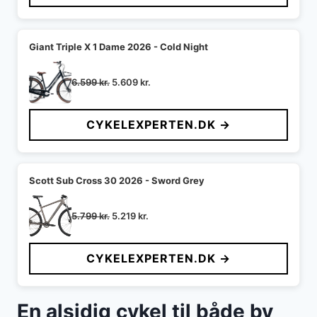
6.999 kr..
4.399 kr..
Giant Triple X 1 Dame 2026 - Cold Night
Den
Den
6.599
kr.
5.609
kr.
oprindelige
aktuelle
pris
pris
CYKELEXPERTEN.DK →
var:
er:
6.599 kr..
5.609 kr..
Scott Sub Cross 30 2026 - Sword Grey
Den
Den
5.799
kr.
5.219
kr.
oprindelige
aktuelle
pris
pris
CYKELEXPERTEN.DK →
var:
er:
5.799 kr..
5.219 kr..
En alsidig cykel til både by