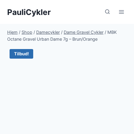
Fortsæt
PauliCykler
til
indhold
Hjem
/
Shop
/
Damecykler
/
Dame Gravel Cykler
/
MBK
Octane Gravel Urban Dame 7g – Brun/Orange
Tilbud!