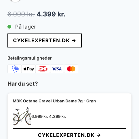
Den
Den
6.999
kr.
4.399
kr.
oprindelige
aktuelle
På lager
pris
pris
CYKELEXPERTEN.DK →
var:
er:
6.999 kr..
4.399 kr..
Betalingsmuligheder
Har du set?
MBK Octane Gravel Urban Dame 7g - Grøn
Den
Den
6.999
kr.
4.399
kr.
oprindelige
aktuelle
pris
pris
CYKELEXPERTEN.DK →
var:
er: