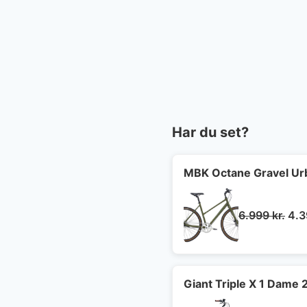
Har du set?
MBK Octane Gravel Ur
De
6.999
kr.
4.
opr
pris
var:
6.9
Giant Triple X 1 Dame 