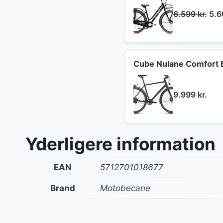
De
6.599
kr.
5.
opr
pris
var:
6.5
Cube Nulane Comfort 
9.999
kr.
Yderligere information
EAN
5712701018677
Brand
Motobecane