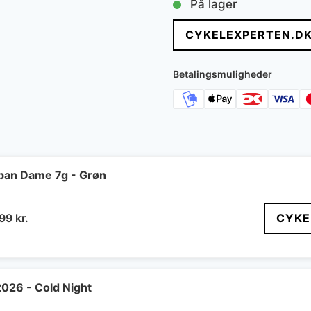
På lager
CYKELEXPERTEN.D
Betalingsmuligheder
ban Dame 7g - Grøn
n
Den
399
kr.
CYKE
indelige
aktuelle
pris
er:
99 kr..
4.399 kr..
2026 - Cold Night