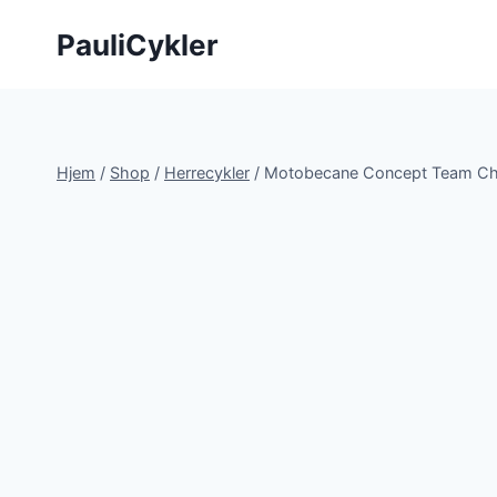
Fortsæt
PauliCykler
til
indhold
Hjem
/
Shop
/
Herrecykler
/
Motobecane Concept Team Ch