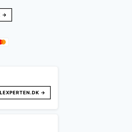
K →
LEXPERTEN.DK →