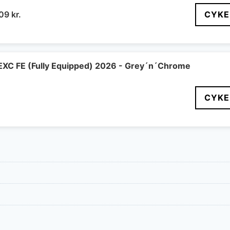
n
Den
609
kr.
CYKE
indelige
aktuelle
pris
er:
99 kr..
5.609 kr..
EXC FE (Fully Equipped) 2026 - Grey´n´Chrome
CYKE