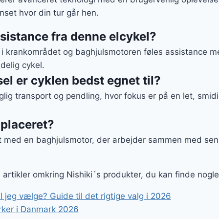
set hvor din tur går hen.
sistance fra denne elcykel?
i krankområdet og baghjulsmotoren føles assistance me
elig cykel.
el er cyklen bedst egnet til?
aglig transport og pendling, hvor fokus er på en let, smi
 placeret?
t med en baghjulsmotor, der arbejder sammen med sens
e artikler omkring Nishiki´s produkter, du kan finde nogl
l jeg vælge? Guide til det rigtige valg i 2026
ker i Danmark 2026