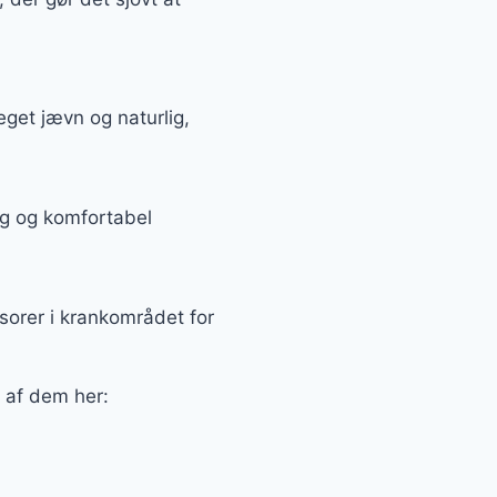
get jævn og naturlig,
dig og komfortabel
orer i krankområdet for
e af dem her: