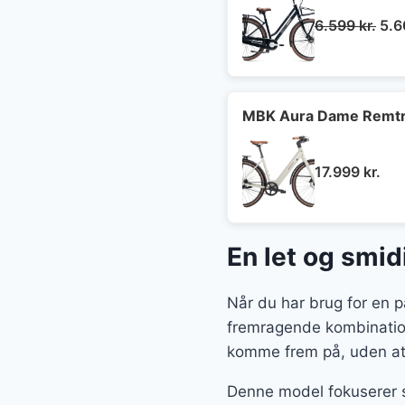
De
6.599
kr.
5.
opr
pris
var:
6.5
MBK Aura Dame Remtræ
17.999
kr.
En let og smidi
Når du har brug for en på
fremragende kombination
komme frem på, uden at
Denne model fokuserer sp