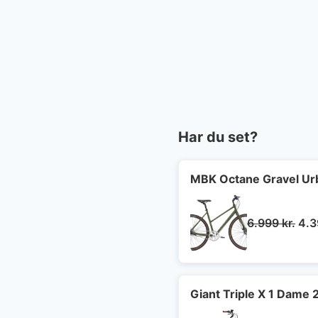
Har du set?
MBK Octane Gravel Ur
De
6.999
kr.
4.
opr
pris
var:
6.9
Giant Triple X 1 Dame 