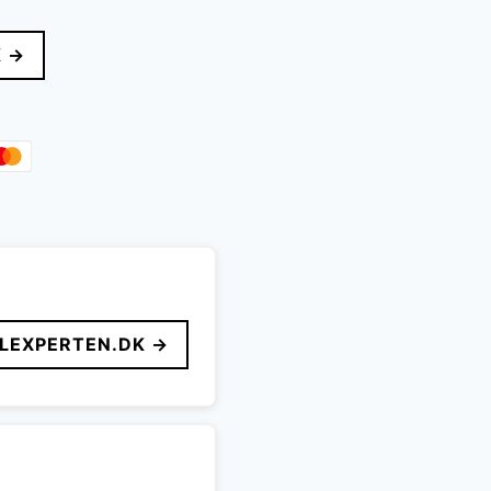
K →
LEXPERTEN.DK →