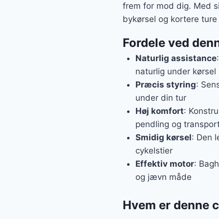
frem for mod dig. Med sit
bykørsel og kortere ture i
Fordele ved den
Naturlig assistance
naturlig under kørsel
Præcis styring
: Sen
under din tur
Høj komfort
: Konstru
pendling og transpor
Smidig kørsel
: Den l
cykelstier
Effektiv motor
: Bagh
og jævn måde
Hvem er denne cy