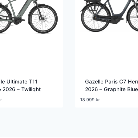
le Ultimate T11
Gazelle Paris C7 Her
 2026 – Twilight
2026 – Graphite Blu
n Mat
r.
18.999
kr.