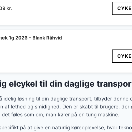
n
Den
609
kr.
CYKE
indelige
aktuelle
pris
er:
99 kr..
5.609 kr..
k 1g 2026 - Blank Råhvid
CYKE
g elcykel til din daglige transpor
lidelig løsning til din daglige transport, tilbyder denne e
 af lethed og smidighed. Den er skabt til brugere, der
 det føles som om, man kører på en tung maskine.
ecifikt på at give en naturlig køreoplevelse, hvor tekn