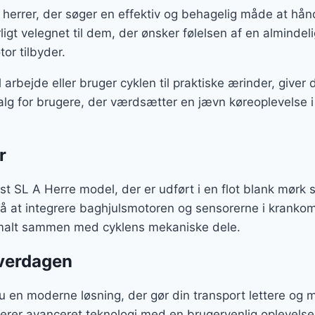
il herrer, der søger en effektiv og behagelig måde at hå
ligt velegnet til dem, der ønsker følelsen af en alminde
or tilbyder.
arbejde eller bruger cyklen til praktiske ærinder, giver 
alg for brugere, der værdsætter en jævn køreoplevelse
r
st SL A Herre model, der er udført i en flot blank mørk s
å at integrere baghjulsmotoren og sensorerne i krankom
imalt sammen med cyklens mekaniske dele.
hverdagen
u en moderne løsning, der gør din transport lettere og 
rer avanceret teknologi med en brugervenlig oplevelse, 