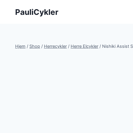
Fortsæt
PauliCykler
til
indhold
Hjem
/
Shop
/
Herrecykler
/
Herre Elcykler
/
Nishiki Assist 