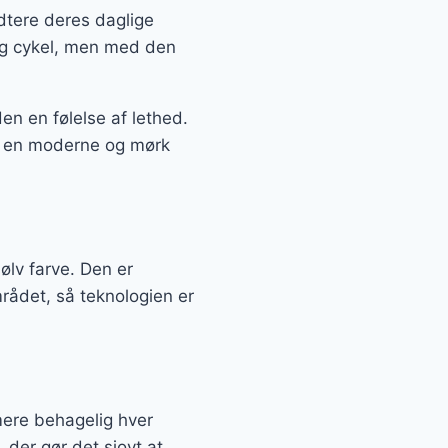
ndtere deres daglige
lig cykel, men med den
den en følelse af lethed.
 i en moderne og mørk
ølv farve. Den er
rådet, så teknologien er
mere behagelig hver
der gør det sjovt at