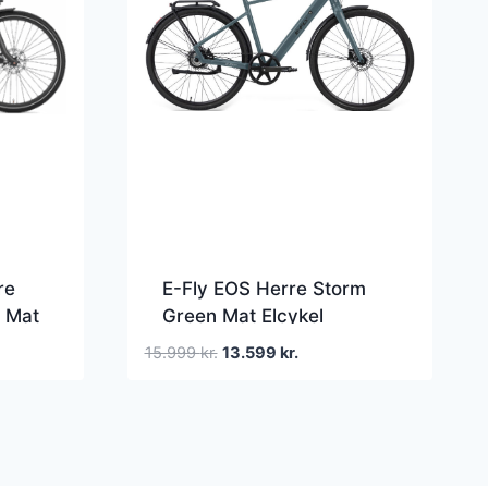
re
E-Fly EOS Herre Storm
e Mat
Green Mat Elcykel
Den
Den
15.999
kr.
13.599
kr.
oprindelige
aktuelle
pris
pris
var:
er:
15.999 kr..
13.599 kr..