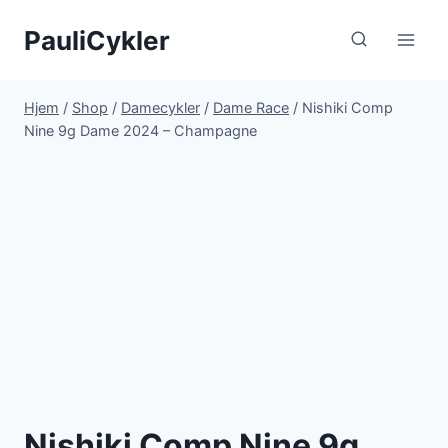
Fortsæt
PauliCykler
til
indhold
Hjem
/
Shop
/
Damecykler
/
Dame Race
/
Nishiki Comp
Nine 9g Dame 2024 – Champagne
Nishiki Comp Nine 9g