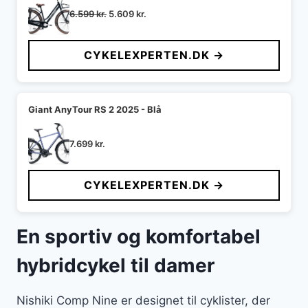
Den
Den
6.599
kr.
5.609
kr.
oprindelige
aktuelle
pris
pris
CYKELEXPERTEN.DK →
var:
er:
6.599 kr..
5.609 kr..
Giant AnyTour RS 2 2025 - Blå
7.699
kr.
CYKELEXPERTEN.DK →
En sportiv og komfortabel
hybridcykel til damer
Nishiki Comp Nine er designet til cyklister, der