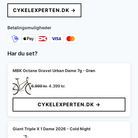
CYKELEXPERTEN.DK →
Betalingsmuligheder
Har du set?
MBK Octane Gravel Urban Dame 7g - Grøn
Den
Den
6.999
kr.
4.399
kr.
oprindelige
aktuelle
pris
pris
CYKELEXPERTEN.DK →
var:
er:
6.999 kr..
4.399 kr..
Giant Triple X 1 Dame 2026 - Cold Night