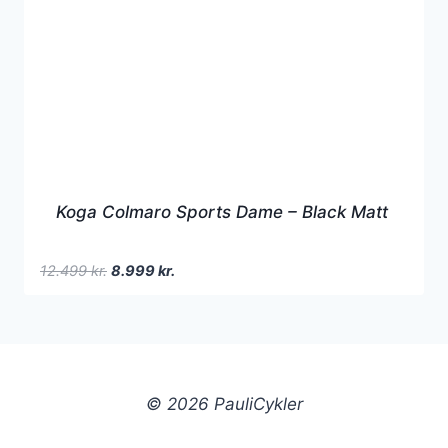
Koga Colmaro Sports Dame – Black Matt
Den
Den
12.499
kr.
8.999
kr.
oprindelige
aktuelle
pris
pris
var:
er:
12.499 kr..
8.999 kr..
© 2026 PauliCykler