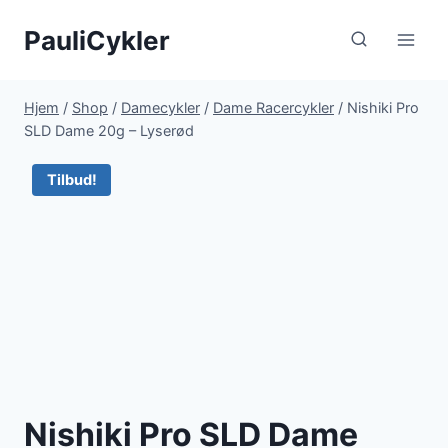
Fortsæt
PauliCykler
til
indhold
Hjem
/
Shop
/
Damecykler
/
Dame Racercykler
/
Nishiki Pro
SLD Dame 20g – Lyserød
Tilbud!
Nishiki Pro SLD Dame