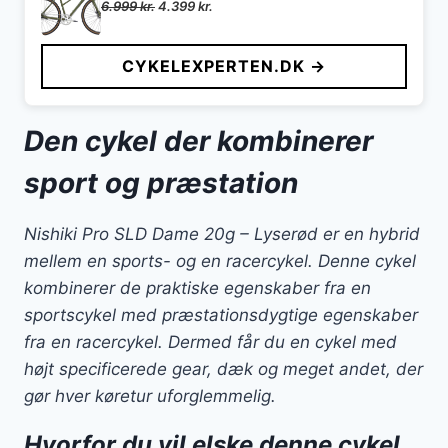
Den
Den
6.999
kr.
4.399
kr.
oprindelige
aktuelle
pris
pris
CYKELEXPERTEN.DK →
var:
er:
6.999 kr..
4.399 kr..
Den cykel der kombinerer
sport og præstation
Nishiki Pro SLD Dame 20g – Lyserød er en hybrid
mellem en sports- og en racercykel. Denne cykel
kombinerer de praktiske egenskaber fra en
sportscykel med præstationsdygtige egenskaber
fra en racercykel. Dermed får du en cykel med
højt specificerede gear, dæk og meget andet, der
gør hver køretur uforglemmelig.
Hvorfor du vil elske denne cykel