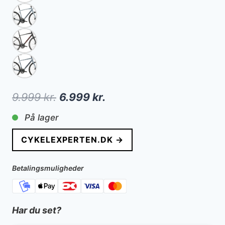
Den
Den
9.999
kr.
6.999
kr.
oprindelige
aktuelle
På lager
pris
pris
CYKELEXPERTEN.DK →
var:
er:
9.999 kr..
6.999 kr..
Betalingsmuligheder
Har du set?