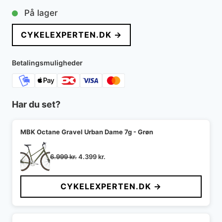
På lager
CYKELEXPERTEN.DK →
Betalingsmuligheder
Har du set?
MBK Octane Gravel Urban Dame 7g - Grøn
Den
Den
6.999
kr.
4.399
kr.
oprindelige
aktuelle
pris
pris
CYKELEXPERTEN.DK →
var:
er:
6.999 kr..
4.399 kr..