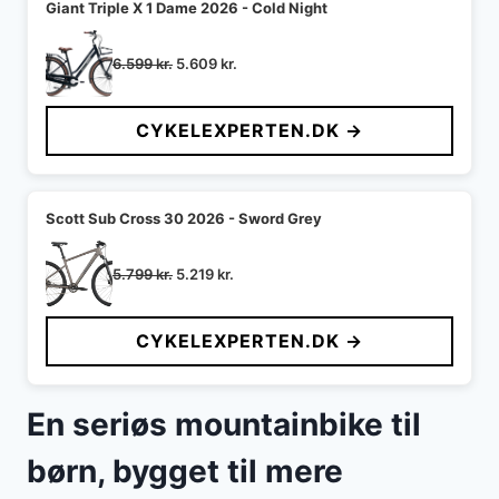
Giant Triple X 1 Dame 2026 - Cold Night
Den
Den
6.599
kr.
5.609
kr.
oprindelige
aktuelle
pris
pris
CYKELEXPERTEN.DK →
var:
er:
6.599 kr..
5.609 kr..
Scott Sub Cross 30 2026 - Sword Grey
Den
Den
5.799
kr.
5.219
kr.
oprindelige
aktuelle
pris
pris
CYKELEXPERTEN.DK →
var:
er:
5.799 kr..
5.219 kr..
En seriøs mountainbike til
børn, bygget til mere