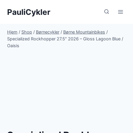
Fortsæt
PauliCykler
til
indhold
Hjem
/
Shop
/
Børnecykler
/
Børne Mountainbikes
/
Specialized Rockhopper 27.5″ 2026 – Gloss Lagoon Blue /
Oaisis