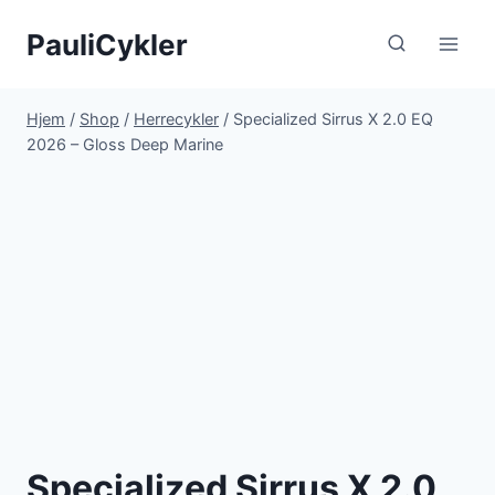
Fortsæt
PauliCykler
til
indhold
Hjem
/
Shop
/
Herrecykler
/
Specialized Sirrus X 2.0 EQ
2026 – Gloss Deep Marine
Specialized Sirrus X 2.0