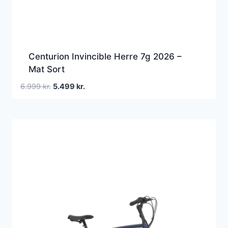
Centurion Invincible Herre 7g 2026 –
Mat Sort
Den
Den
6.999
kr.
5.499
kr.
oprindelige
aktuelle
pris
pris
var:
er:
6.999 kr..
5.499 kr..