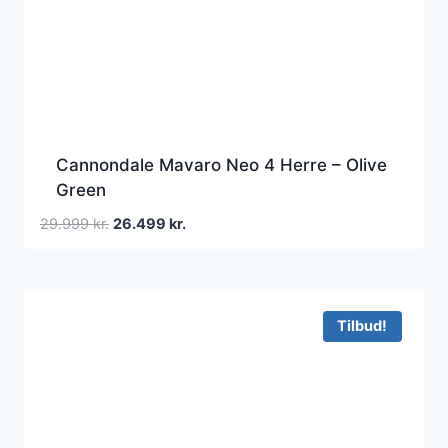
Cannondale Mavaro Neo 4 Herre – Olive
Green
Den
Den
29.999
kr.
26.499
kr.
oprindelige
aktuelle
pris
pris
var:
er:
29.999 kr..
26.499 kr..
Tilbud!