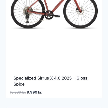
Specialized Sirrus X 4.0 2025 – Gloss
Spice
Den
Den
10.999
kr.
9.999
kr.
oprindelige
aktuelle
pris
pris