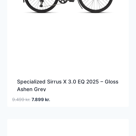
Specialized Sirrus X 3.0 EQ 2025 – Gloss
Ashen Grey
Den
Den
9.499
kr.
7.899
kr.
oprindelige
aktuelle
pris
pris
var:
er:
9.499 kr..
7.899 kr..