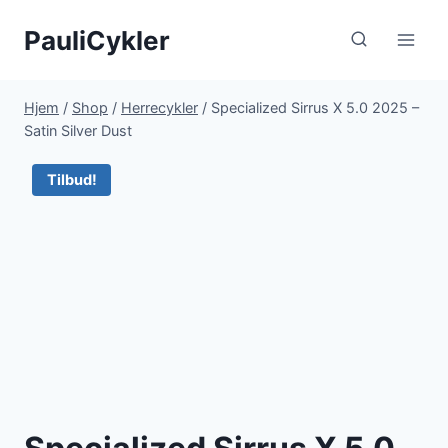
Fortsæt
PauliCykler
til
indhold
Hjem
/
Shop
/
Herrecykler
/
Specialized Sirrus X 5.0 2025 –
Satin Silver Dust
Tilbud!