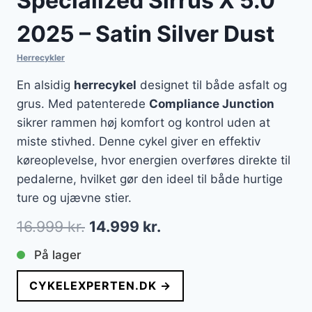
Specialized Sirrus X 5.0
2025 – Satin Silver Dust
Herrecykler
En alsidig
herrecykel
designet til både asfalt og
grus. Med patenterede
Compliance Junction
sikrer rammen høj komfort og kontrol uden at
miste stivhed. Denne cykel giver en effektiv
køreoplevelse, hvor energien overføres direkte til
pedalerne, hvilket gør den ideel til både hurtige
ture og ujævne stier.
Den
Den
16.999
kr.
14.999
kr.
oprindelige
aktuelle
På lager
pris
pris
CYKELEXPERTEN.DK →
var:
er: