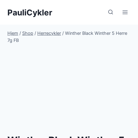
Fortsæt
PauliCykler
til
indhold
Hjem
/
Shop
/
Herrecykler
/
Winther Black Winther 5 Herre
7g FB