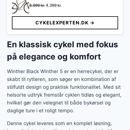
Den
Den
6.999
kr.
4.399
kr.
oprindelige
aktuelle
pris
pris
CYKELEXPERTEN.DK →
var:
er:
6.999 kr..
4.399 kr..
En klassisk cykel med fokus
på elegance og komfort
Winther Black Winther 5 er en herrecykel, der er
skabt til rytteren, som søger en kombination af
stilfuldt design og praktisk funktionalitet. Med sit
helsorte udtryk fremstår cyklen tidløs og elegant,
hvilket gør den velegnet til både bykørsel og
daglige ture i et roligt tempo.
Denne cykel leveres som en komplet løsning,