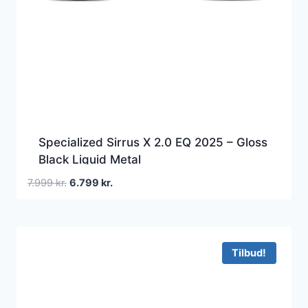
Specialized Sirrus X 2.0 EQ 2025 – Gloss
Black Liquid Metal
Den
Den
7.999
kr.
6.799
kr.
oprindelige
aktuelle
pris
pris
var:
er:
7.999 kr..
6.799 kr..
Tilbud!