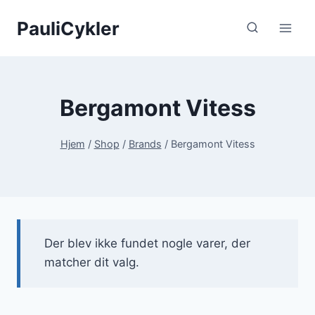
Fortsæt
PauliCykler
til
indhold
Bergamont Vitess
Hjem
/
Shop
/
Brands
/
Bergamont Vitess
Der blev ikke fundet nogle varer, der
matcher dit valg.