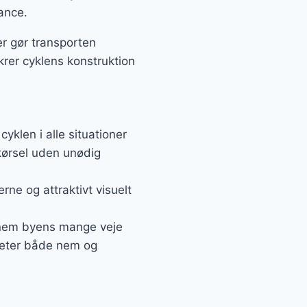
gance.
r gør transporten
krer cyklens konstruktion
yklen i alle situationer
 kørsel uden unødig
rne og attraktivt visuelt
ennem byens mange veje
viteter både nem og