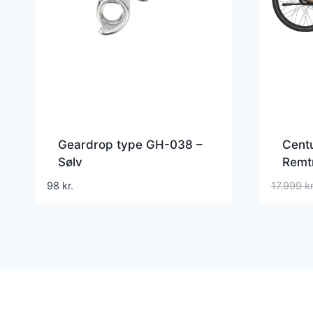
Geardrop type GH-038 –
Cent
Sølv
Remt
Kobb
98
kr.
17.999
kr