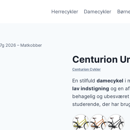
Herrecykler
Damecykler
Børne
 7g 2026 – Matkobber
Centurion U
Centurion Cykler
En stilfuld
damecykel
i 
lav indstigning
og en afs
behagelig og ubesværet 
studerende, der har brug 