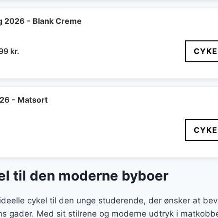
:
er:
99 kr..
5.499 kr..
g 2026 - Blank Creme
n
Den
299
kr.
CYKE
indelige
aktuelle
pris
er:
99 kr..
5.299 kr..
26 - Matsort
CYKE
kel til den moderne byboer
deelle cykel til den unge studerende, der ønsker at bev
gader. Med sit stilrene og moderne udtryk i matkobbe