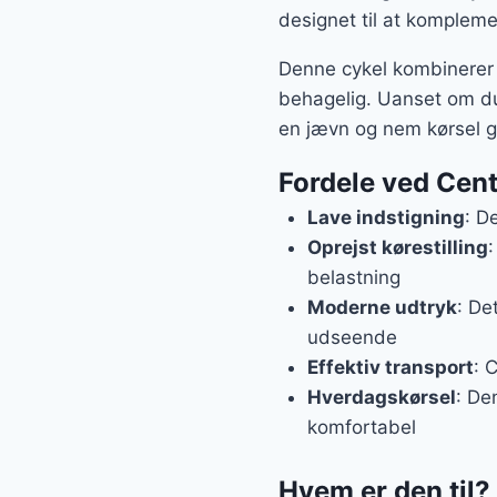
designet til at kompleme
Denne cykel kombinerer 
behagelig. Uanset om du 
en jævn og nem kørsel g
Fordele ved Cen
Lave indstigning
: D
Oprejst kørestilling
:
belastning
Moderne udtryk
: De
udseende
Effektiv transport
: 
Hverdagskørsel
: De
komfortabel
Hvem er den til?