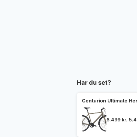
Har du set?
Centurion Ultimate Her
De
6.499
kr.
5.
opr
pri