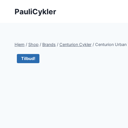
Fortsæt
PauliCykler
til
indhold
Hjem
/
Shop
/
Brands
/
Centurion Cykler
/
Centurion Urban
Tilbud!