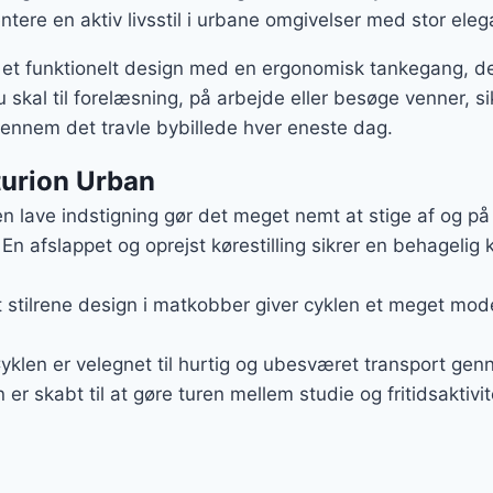
ntere en aktiv livsstil i urbane omgivelser med stor ele
et funktionelt design med en ergonomisk tankegang, de
skal til forelæsning, på arbejde eller besøge venner, si
ennem det travle bybillede hver eneste dag.
turion Urban
en lave indstigning gør det meget nemt at stige af og på c
 En afslappet og oprejst kørestilling sikrer en behagelig
t stilrene design i matkobber giver cyklen et meget mode
Cyklen er velegnet til hurtig og ubesværet transport g
n er skabt til at gøre turen mellem studie og fritidsakti