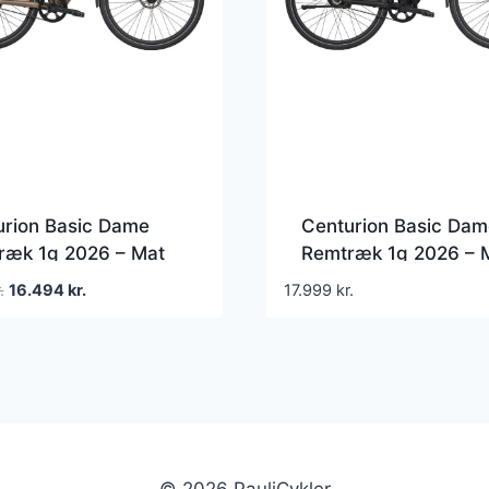
urion Basic Dame
Centurion Basic Dam
ræk 1g 2026 – Mat
Remtræk 1g 2026 – 
er
Sort
Den
Den
.
16.494
kr.
17.999
kr.
oprindelige
aktuelle
pris
pris
var:
er:
17.999 kr..
16.494 kr..