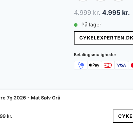
Den
4.999
kr.
4.995
kr.
oprindelig
a
På lager
pris
p
CYKELEXPERTEN.D
var:
e
4.999 kr..
4
Betalingsmuligheder
re 7g 2026 - Mat Sølv Grå
n
Den
499
kr.
CYKE
indelige
aktuelle
s
pris