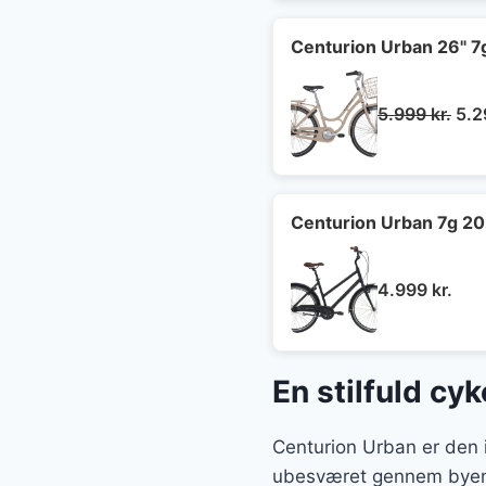
var
6.4
Centurion Urban 26" 7
De
5.999
kr.
5.
opr
pris
var:
5.9
Centurion Urban 7g 20
4.999
kr.
En stilfuld cy
Centurion Urban er den i
ubesværet gennem byens 