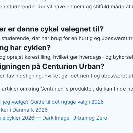
den studerende, der vil have en nem og stilfuld måde at
er er denne cykel velegnet til?
e studerende, der har brug for en hurtig og ubesværet t
ing har cyklen?
og oprejst kørestilling, hvilket gør hverdags- og bykørs
tigningen på Centurion Urban?
n lav indstigning, hvilket gør det nemt og ubesværet at
ge artikler omkring Centurion´s produkter, du kan finde n
l jeg vælge? Guide til det rigtige valg i 2026
ker i Danmark 2026
 elcykler 2026 — Dark Image, Urban og Zero