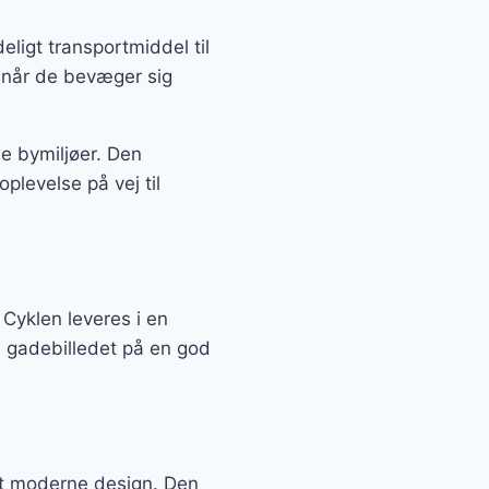
eligt transportmiddel til
, når de bevæger sig
le bymiljøer. Den
plevelse på vej til
 Cyklen leveres i en
 i gadebilledet på en god
 et moderne design. Den