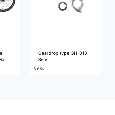
e
Geardrop type GH-013 –
Mat
Sølv
89
kr.