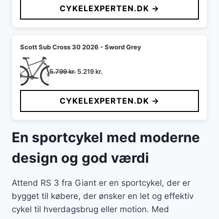
CYKELEXPERTEN.DK →
var:
er:
6.999 kr..
4.399 kr..
Scott Sub Cross 30 2026 - Sword Grey
Den
Den
5.799
kr.
5.219
kr.
oprindelige
aktuelle
pris
pris
CYKELEXPERTEN.DK →
var:
er:
5.799 kr..
5.219 kr..
En sportcykel med moderne
design og god værdi
Attend RS 3 fra Giant er en sportcykel, der er
bygget til købere, der ønsker en let og effektiv
cykel til hverdagsbrug eller motion. Med