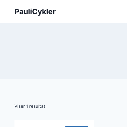
Fortsæt
PauliCykler
til
indhold
Viser 1 resultat