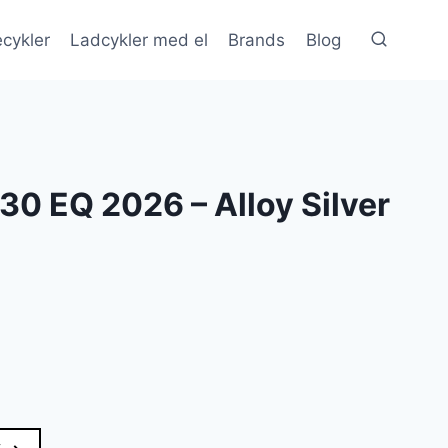
cykler
Ladcykler med el
Brands
Blog
 30 EQ 2026 – Alloy Silver
en
e
ktuelle
ris