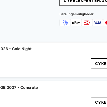
CYKELEXPERTEN.D
var:
e
8.999 kr..
7
Betalingsmuligheder
2026 - Cold Night
CYKE
 GB 2027 - Concrete
CYKE