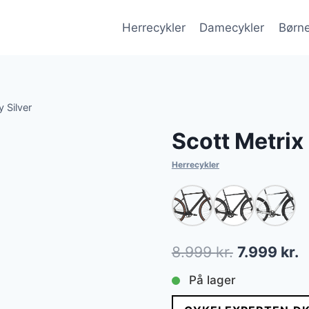
Herrecykler
Damecykler
Børne
 Silver
Scott Metrix
Herrecykler
Den
D
8.999
kr.
7.999
kr.
oprindelig
a
På lager
pris
p