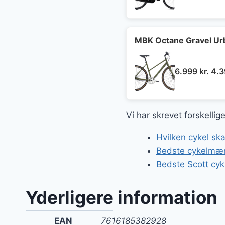
MBK Octane Gravel Ur
De
6.999
kr.
4.
opr
pris
var:
Vi har skrevet forskellig
6.9
Hvilken cykel ska
Bedste cykelmær
Bedste Scott cyk
Yderligere information
EAN
7616185382928