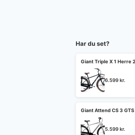
Har du set?
Giant Triple X 1 Herre 
6.599
kr.
Giant Attend CS 3 GTS
5.599
kr.