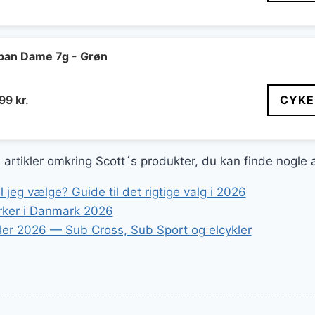
ban Dame 7g - Grøn
n
Den
399
kr.
CYKE
indelige
aktuelle
pris
er:
e artikler omkring Scott´s produkter, du kan finde nogle
99 kr..
4.399 kr..
l jeg vælge? Guide til det rigtige valg i 2026
ker i Danmark 2026
ler 2026 — Sub Cross, Sub Sport og elcykler