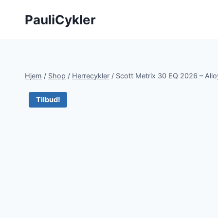
Fortsæt
PauliCykler
til
indhold
Hjem
/
Shop
/
Herrecykler
/
Scott Metrix 30 EQ 2026 – Alloy
Tilbud!