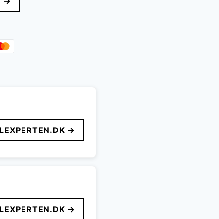
K →
r:
.999 kr..
LEXPERTEN.DK →
LEXPERTEN.DK →