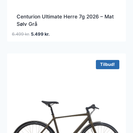
Centurion Ultimate Herre 7g 2026 – Mat
Sølv Grå
Den
Den
6.499
kr.
5.499
kr.
oprindelige
aktuelle
pris
pris
var:
er:
6.499 kr..
5.499 kr..
Tilbud!