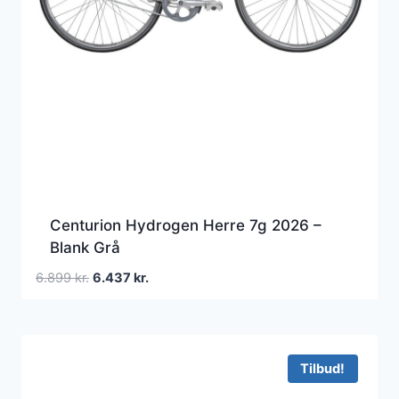
Centurion Hydrogen Herre 7g 2026 –
Blank Grå
Den
Den
6.899
kr.
6.437
kr.
oprindelige
aktuelle
pris
pris
var:
er:
6.899 kr..
6.437 kr..
Tilbud!