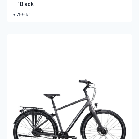
´Black
5.799
kr.