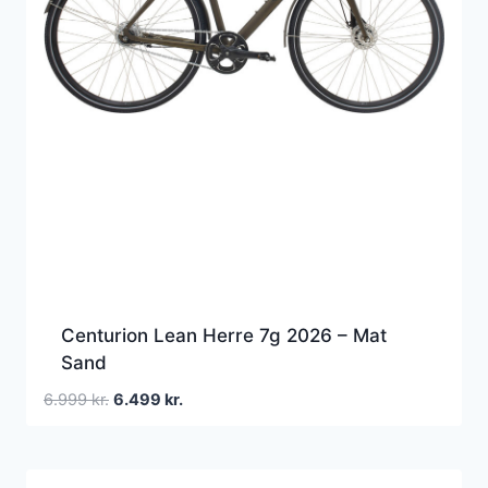
Centurion Lean Herre 7g 2026 – Mat
Sand
Den
Den
6.999
kr.
6.499
kr.
oprindelige
aktuelle
pris
pris
var:
er: