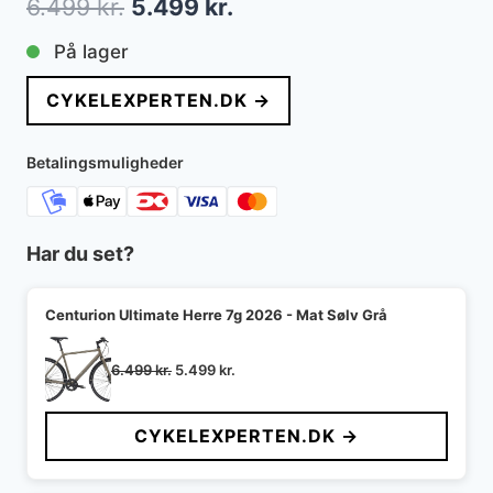
Den
Den
6.499
kr.
5.499
kr.
oprindelige
aktuelle
På lager
pris
pris
CYKELEXPERTEN.DK →
var:
er:
6.499 kr..
5.499 kr..
Betalingsmuligheder
Har du set?
Centurion Ultimate Herre 7g 2026 - Mat Sølv Grå
Den
Den
6.499
kr.
5.499
kr.
oprindelige
aktuelle
pris
pris
CYKELEXPERTEN.DK →
var:
er:
6.499 kr..
5.499 kr..