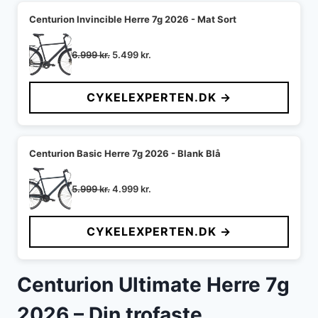
Centurion Invincible Herre 7g 2026 - Mat Sort
Den
Den
6.999
kr.
5.499
kr.
oprindelige
aktuelle
pris
pris
CYKELEXPERTEN.DK →
var:
er:
6.999 kr..
5.499 kr..
Centurion Basic Herre 7g 2026 - Blank Blå
Den
Den
5.999
kr.
4.999
kr.
oprindelige
aktuelle
pris
pris
CYKELEXPERTEN.DK →
var:
er:
5.999 kr..
4.999 kr..
Centurion Ultimate Herre 7g
2026 – Din trofaste