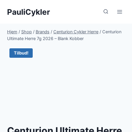
Fortsæt
PauliCykler
til
indhold
Hjem
/
Shop
/
Brands
/
Centurion Cykler Herre
/
Centurion
Ultimate Herre 7g 2026 – Blank Kobber
Tilbud!
Centurion Ultimate Herre