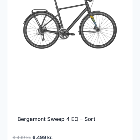
Bergamont Sweep 4 EQ – Sort
Den
Den
8.499
kr.
6.499
kr.