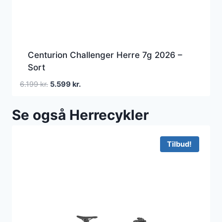
Centurion Challenger Herre 7g 2026 –
Sort
Den
Den
6.199
kr.
5.599
kr.
oprindelige
aktuelle
pris
pris
Se også Herrecykler
var:
er:
6.199 kr..
5.599 kr..
Tilbud!